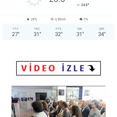
°
24.5
28%
0.9kmh
0%
CTS
PAZ
PTS
SAL
ÇAR
27
°
31
°
32
°
31
°
34
°