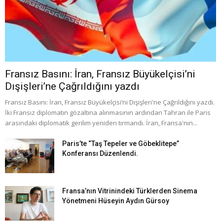
Fransız Basını: İran, Fransız Büyükelçisi’ni
Dışişleri’ne Çağrıldığını yazdı
Fransız Basını: İran, Fransız Büyükelçisi’ni Dışişleri'ne Çağrıldığını yazdı.
İki Fransız diplomatın gözaltına alınmasının ardından Tahran ile Paris
arasındaki diplomatik gerilim yeniden tırmandı. İran, Fransa'nın...
Paris’te “Taş Tepeler ve Göbeklitepe”
Konferansı Düzenlendi.
Fransa’nın Vitrinindeki Türklerden Sinema
Yönetmeni Hüseyin Aydın Gürsoy