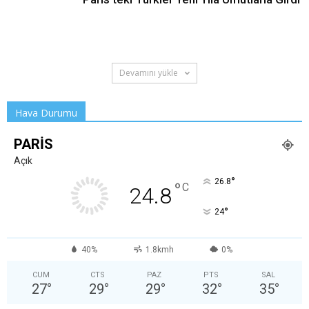
Devamını yükle
Hava Durumu
PARIS
Açık
°
26.8
°
C
24.8
°
24
40%
1.8kmh
0%
CUM
CTS
PAZ
PTS
SAL
27
°
29
°
29
°
32
°
35
°