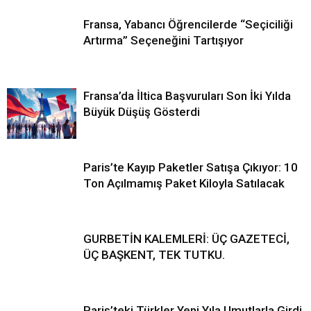
Fransa, Yabancı Öğrencilerde “Seçiciliği
Artırma” Seçeneğini Tartışıyor
Fransa’da İltica Başvuruları Son İki Yılda
Büyük Düşüş Gösterdi
Paris’te Kayıp Paketler Satışa Çıkıyor: 10
Ton Açılmamış Paket Kiloyla Satılacak
GURBETİN KALEMLERİ: ÜÇ GAZETECİ,
ÜÇ BAŞKENT, TEK TUTKU.
Paris’teki Türkler Yeni Yıla Umutlarla Girdi