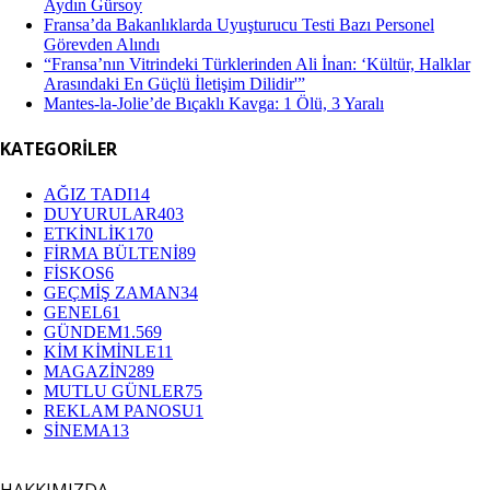
Aydın Gürsoy
Fransa’da Bakanlıklarda Uyuşturucu Testi Bazı Personel
Görevden Alındı
“Fransa’nın Vitrindeki Türklerinden Ali İnan: ‘Kültür, Halklar
Arasındaki En Güçlü İletişim Dilidir'”
Mantes-la-Jolie’de Bıçaklı Kavga: 1 Ölü, 3 Yaralı
KATEGORİLER
AĞIZ TADI
14
DUYURULAR
403
ETKİNLİK
170
FİRMA BÜLTENİ
89
FİSKOS
6
GEÇMİŞ ZAMAN
34
GENEL
61
GÜNDEM
1.569
KİM KİMİNLE
11
MAGAZİN
289
MUTLU GÜNLER
75
REKLAM PANOSU
1
SİNEMA
13
HAKKIMIZDA