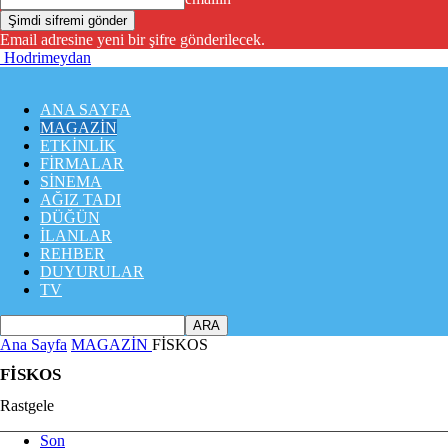
Email adresine yeni bir şifre gönderilecek.
Hodrimeydan
ANA SAYFA
MAGAZİN
ETKİNLİK
FİRMALAR
SİNEMA
AĞIZ TADI
DÜĞÜN
İLANLAR
REHBER
DUYURULAR
TV
Ana Sayfa
MAGAZİN
FİSKOS
FİSKOS
Rastgele
Son