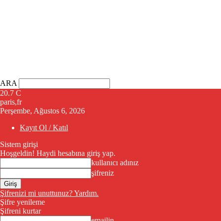
ARA
20.7
C
paris,fr
Perşembe, Ağustos 6, 2026
Kayıt Ol / Katıl
Sistem girişi
Hoşgeldin! Haydi hesabına giriş yap.
kullanıcı adınız
şifreniz
Şifrenizi mi unuttunuz? Yardım.
Şifre yenileme
Şifreni kurtar
emailin