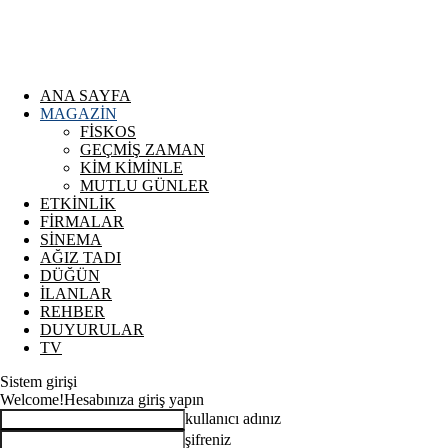
ANA SAYFA
MAGAZİN
FİSKOS
GEÇMİŞ ZAMAN
KİM KİMİNLE
MUTLU GÜNLER
ETKİNLİK
FİRMALAR
SİNEMA
AĞIZ TADI
DÜĞÜN
İLANLAR
REHBER
DUYURULAR
TV
Sistem girişi
Welcome!
Hesabınıza giriş yapın
kullanıcı adınız
şifreniz