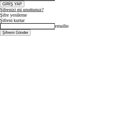
Şifrenizi mi unuttunuz?
Şifre yenileme
Şifreni kurtar
emailin