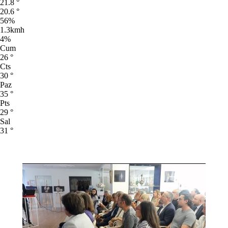
21.8
°
20.6
°
56%
1.3kmh
4%
Cum
26
°
Cts
30
°
Paz
35
°
Pts
29
°
Sal
31
°