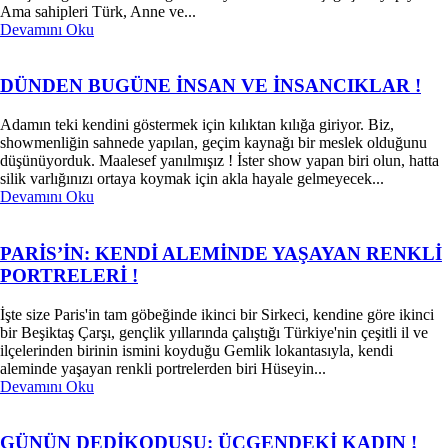
Ama sahipleri Türk, Anne ve...
Devamını Oku
DÜNDEN BUGÜNE İNSAN VE İNSANCIKLAR !
Adamın teki kendini göstermek için kılıktan kılığa giriyor. Biz,
showmenliğin sahnede yapılan, geçim kaynağı bir meslek olduğunu
düşünüyorduk. Maalesef yanılmışız ! İster show yapan biri olun, hatta
silik varlığınızı ortaya koymak için akla hayale gelmeyecek...
Devamını Oku
PARİS’İN: KENDİ ALEMİNDE YAŞAYAN RENKLİ
PORTRELERİ !
İşte size Paris'in tam göbeğinde ikinci bir Sirkeci, kendine göre ikinci
bir Beşiktaş Çarşı, gençlik yıllarında çalıştığı Türkiye'nin çeşitli il ve
ilçelerinden birinin ismini koyduğu Gemlik lokantasıyla, kendi
aleminde yaşayan renkli portrelerden biri Hüseyin...
Devamını Oku
GÜNÜN DEDİKODUSU: ÜÇGENDEKİ KADIN !