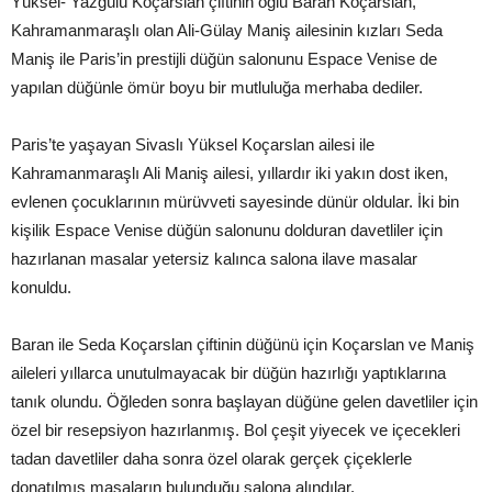
Yüksel- Yazgülü Koçarslan çiftinin oğlu Baran Koçarslan,
Kahramanmaraşlı olan Ali-Gülay Maniş ailesinin kızları Seda
Maniş ile Paris’in prestijli düğün salonunu Espace Venise de
yapılan düğünle ömür boyu bir mutluluğa merhaba dediler.
Paris’te yaşayan Sivaslı Yüksel Koçarslan ailesi ile
Kahramanmaraşlı Ali Maniş ailesi, yıllardır iki yakın dost iken,
evlenen çocuklarının mürüvveti sayesinde dünür oldular. İki bin
kişilik Espace Venise düğün salonunu dolduran davetliler için
hazırlanan masalar yetersiz kalınca salona ilave masalar
konuldu.
Baran ile Seda Koçarslan çiftinin düğünü için Koçarslan ve Maniş
aileleri yıllarca unutulmayacak bir düğün hazırlığı yaptıklarına
tanık olundu. Öğleden sonra başlayan düğüne gelen davetliler için
özel bir resepsiyon hazırlanmış. Bol çeşit yiyecek ve içecekleri
tadan davetliler daha sonra özel olarak gerçek çiçeklerle
donatılmış masaların bulunduğu salona alındılar.