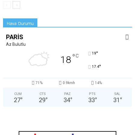
Hava Durumu
PARIS
Az Bulutlu
°
19
°
C
18
°
17.4
71%
0.9kmh
14%
CUM
CTS
PAZ
PTS
SAL
27
°
29
°
34
°
33
°
31
°