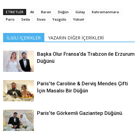
Link
ETİKETLER
Ali
Baran
Düğün
Gülay
Kahramanmara
Paris
Seda
Sivas
Yazgülü
Yüksel
İLGİLİ İÇERİKLER
YAZARIN DİĞER İÇERİKLERİ
Başka Olur Fransa’da Trabzon ile Erzurum
Düğünü
Paris’te Caroline & Derviş Mendes Çifti
İçin Masalsı Bir Düğün
Paris’te Görkemli Gaziantep Düğünü.