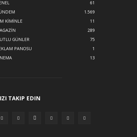
ENEL
61
ÜNDEM
1.569
İM KİMİNLE
11
AGAZİN
289
UTLU GÜNLER
75
EKLAM PANOSU
1
İNEMA
13
IZI TAKIP EDIN