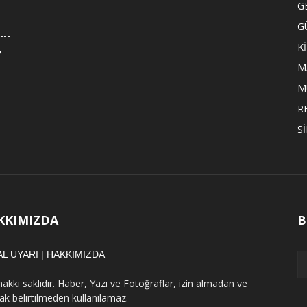
G
G
K
,
M
M
R
S
KKIMIZDA
B
AL UYARI
|
HAKKIMIZDA
hakkı saklıdır. Haber, Yazı ve Fotoğraflar, izin almadan ve
ak belirtilmeden kullanılamaz.