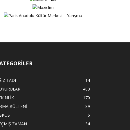
ATEGORİLER
ĞIZ TADI
14
UYURULAR
403
TKİNLİK
170
İRMA BÜLTENİ
89
İSKOS
6
EÇMİŞ ZAMAN
34