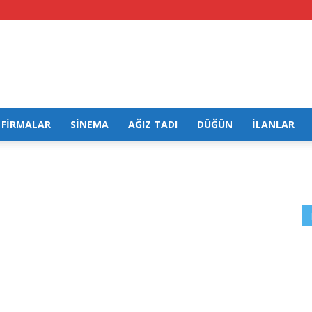
FİRMALAR
SİNEMA
AĞIZ TADI
DÜĞÜN
İLANLAR