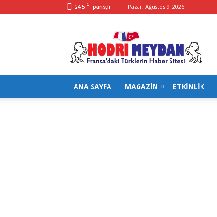
C
24.5
Pazar, Ağustos 9, 2026
paris,fr
Hodrimeydan
ANA SAYFA
MAGAZİN
ETKİNLİK