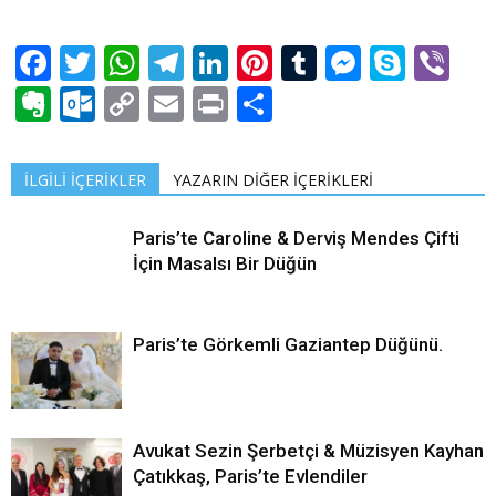
Facebook
Twitter
WhatsApp
Telegram
LinkedIn
Pinterest
Tumblr
Messen
Skyp
Vi
Evernote
Outlook.com
Copy
Email
Print
Share
Link
İLGİLİ İÇERİKLER
YAZARIN DİĞER İÇERİKLERİ
Paris’te Caroline & Derviş Mendes Çifti
İçin Masalsı Bir Düğün
Paris’te Görkemli Gaziantep Düğünü.
Avukat Sezin Şerbetçi & Müzisyen Kayhan
Çatıkkaş, Paris’te Evlendiler