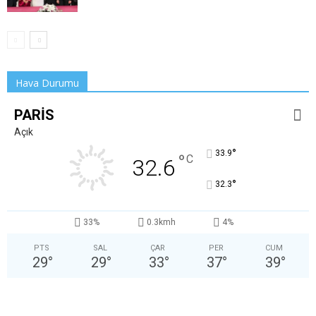
Hava Durumu
PARIS
Açık
°
33.9
°
C
32.6
°
32.3
33%
0.3kmh
4%
PTS
SAL
ÇAR
PER
CUM
29
°
29
°
33
°
37
°
39
°