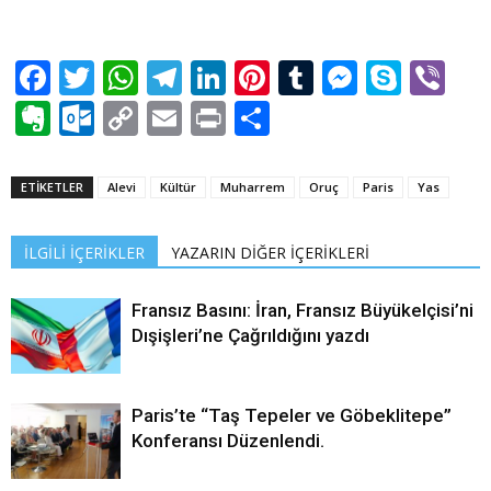
Facebook
Twitter
WhatsApp
Telegram
LinkedIn
Pinterest
Tumblr
Messen
Skyp
Vi
Evernote
Outlook.com
Copy
Email
Print
Share
Link
ETİKETLER
Alevi
Kültür
Muharrem
Oruç
Paris
Yas
İLGİLİ İÇERİKLER
YAZARIN DİĞER İÇERİKLERİ
Fransız Basını: İran, Fransız Büyükelçisi’ni
Dışişleri’ne Çağrıldığını yazdı
Paris’te “Taş Tepeler ve Göbeklitepe”
Konferansı Düzenlendi.