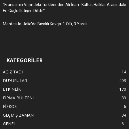
“Fransa’nın Vitrindeki Türklerinden Ali İnan: ‘Kültür, Halklar Arasındaki
En Güçlü İletişim Dilidir'”
Mantes-la-Jolie’de Bıçaklı Kavga: 1 Ölü, 3 Yaralı
KATEGORİLER
AĞIZ TADI
14
DUYURULAR
403
ETKİNLİK
170
FİRMA BÜLTENİ
89
FİSKOS
6
GEÇMİŞ ZAMAN
34
GENEL
61