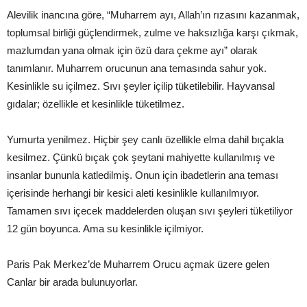
Alevilik inancına göre, “Muharrem ayı, Allah’ın rızasını kazanmak,
toplumsal birliği güçlendirmek, zulme ve haksızlığa karşı çıkmak,
mazlumdan yana olmak için özü dara çekme ayı” olarak
tanımlanır. Muharrem orucunun ana temasında sahur yok.
Kesinlikle su içilmez. Sıvı şeyler içilip tüketilebilir. Hayvansal
gıdalar; özellikle et kesinlikle tüketilmez.
Yumurta yenilmez. Hiçbir şey canlı özellikle elma dahil bıçakla
kesilmez. Çünkü bıçak çok şeytani mahiyette kullanılmış ve
insanlar bununla katledilmiş. Onun için ibadetlerin ana teması
içerisinde herhangi bir kesici aleti kesinlikle kullanılmıyor.
Tamamen sıvı içecek maddelerden oluşan sıvı şeyleri tüketiliyor
12 gün boyunca. Ama su kesinlikle içilmiyor.
Paris Pak Merkez’de Muharrem Orucu açmak üzere gelen
Canlar bir arada bulunuyorlar.