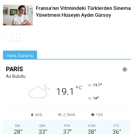
Fransa’nın Vitrinindeki Türklerden Sinema
Yönetmeni Hüseyin Aydın Gürsoy
Hava Durumu
PARIS
Az Bulutlu
°
19.7
°
C
19.1
°
18
65%
2.7kmh
15%
SAL
ÇAR
PER
CUM
CTS
28
°
33
°
37
°
38
°
36
°