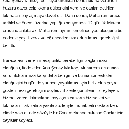
Ana Şenay Malkoç, delil uyandırdıktan sonra lokma verenleri
huzura davet edip lokma gülbengini verdi ve canları getirilen
lokmaları paylaşmaya davet etti. Daha sonra, Muharrem orucu
tarihini ve önemi üzerine yaptığı konuşmada; 12 günlük Matem
orucunu anlatarak, Muharrem ayının temelinde yas olduğunu bu
nedenle çeşitli zevk ve eğlenceden uzak durulması gerektiğini
belirtti.
Burada asıl verilen mesaj birlik, beraberliğin sağlanması
olduğunu, ifade eden Ana Şenay Malkoç, Muharrem orucunda
sorumluklarımıza karşı daha belirgin ve bu inancın eskiden
olduğu gibi bugün de yarında yaşatılması için birlik olup gayret
gösterilmesi gerektiğini söyledi. Bizlerle gönüllerini bir eyleyen,
hizmet veren, lokmalarını paylaşan canların hizmetleri ve
lokmaları Hak katına yazıla sözleriyle muhabbeti noktalarken,
elinde sazı dilinde sözüyle bir Can, mekanda bulunan Canlar için
deyişler söyledi.