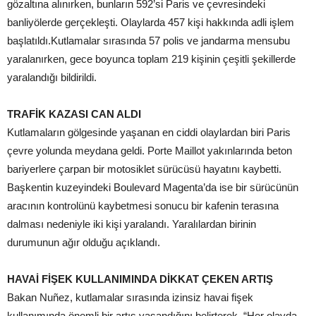
gözaltına alınırken, bunların 592’si Paris ve çevresindeki
banliyölerde gerçekleşti. Olaylarda 457 kişi hakkında adli işlem
başlatıldı.Kutlamalar sırasında 57 polis ve jandarma mensubu
yaralanırken, gece boyunca toplam 219 kişinin çeşitli şekillerde
yaralandığı bildirildi.
TRAFİK KAZASI CAN ALDI
Kutlamaların gölgesinde yaşanan en ciddi olaylardan biri Paris
çevre yolunda meydana geldi. Porte Maillot yakınlarında beton
bariyerlere çarpan bir motosiklet sürücüsü hayatını kaybetti.
Başkentin kuzeyindeki Boulevard Magenta’da ise bir sürücünün
aracının kontrolünü kaybetmesi sonucu bir kafenin terasına
dalması nedeniyle iki kişi yaralandı. Yaralılardan birinin
durumunun ağır olduğu açıklandı.
HAVAİ FİŞEK KULLANIMINDA DİKKAT ÇEKEN ARTIŞ
Bakan Nuñez, kutlamalar sırasında izinsiz havai fişek
kullanımında önemli bir artış yaşandığını belirterek, “Her olayda