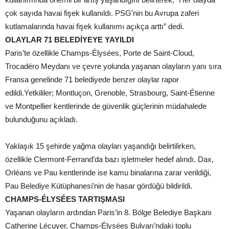
çok sayıda havai fişek kullanıldı. PSG’nin bu Avrupa zaferi
kutlamalarında havai fişek kullanımı açıkça arttı” dedi.
OLAYLAR 71 BELEDİYEYE YAYILDI
Paris’te özellikle Champs-Élysées, Porte de Saint-Cloud,
Trocadéro Meydanı ve çevre yolunda yaşanan olayların yanı sıra
Fransa genelinde 71 belediyede benzer olaylar rapor
edildi.Yetkililer; Montluçon, Grenoble, Strasbourg, Saint-Étienne
ve Montpellier kentlerinde de güvenlik güçlerinin müdahalede
bulunduğunu açıkladı.
Yaklaşık 15 şehirde yağma olayları yaşandığı belirtilirken,
özellikle Clermont-Ferrand’da bazı işletmeler hedef alındı. Dax,
Orléans ve Pau kentlerinde ise kamu binalarına zarar verildiği,
Pau Belediye Kütüphanesi’nin de hasar gördüğü bildirildi.
CHAMPS-ÉLYSÉES TARTIŞMASI
Yaşanan olayların ardından Paris’in 8. Bölge Belediye Başkanı
Catherine Lécuyer, Champs-Élysées Bulvarı’ndaki toplu