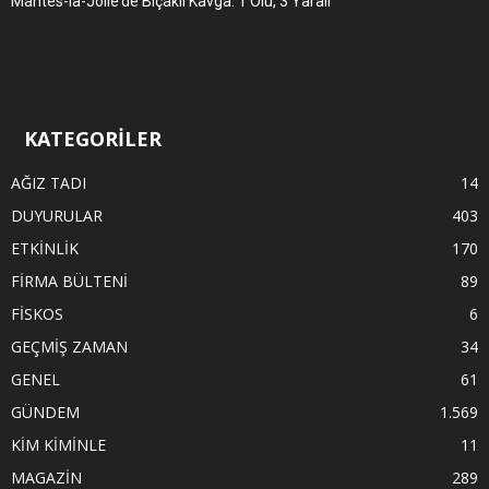
Mantes-la-Jolie’de Bıçaklı Kavga: 1 Ölü, 3 Yaralı
KATEGORİLER
AĞIZ TADI
14
DUYURULAR
403
ETKİNLİK
170
FİRMA BÜLTENİ
89
FİSKOS
6
GEÇMİŞ ZAMAN
34
GENEL
61
GÜNDEM
1.569
KİM KİMİNLE
11
MAGAZİN
289