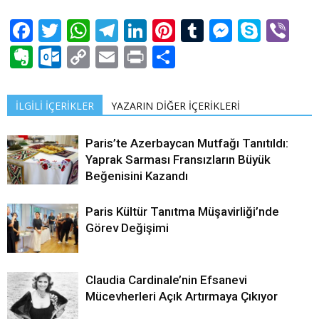
Facebook
Twitter
WhatsApp
Telegram
LinkedIn
Pinterest
Tumblr
Messen
Skyp
Vi
Evernote
Outlook.com
Copy
Email
Print
Share
Link
İLGİLİ İÇERİKLER
YAZARIN DİĞER İÇERİKLERİ
Paris’te Azerbaycan Mutfağı Tanıtıldı:
Yaprak Sarması Fransızların Büyük
Beğenisini Kazandı
Paris Kültür Tanıtma Müşavirliği’nde
Görev Değişimi
Claudia Cardinale’nin Efsanevi
Mücevherleri Açık Artırmaya Çıkıyor