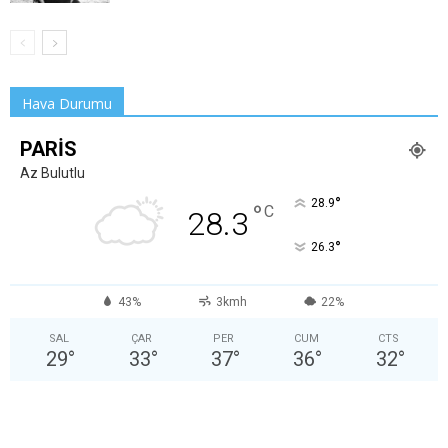
Hava Durumu
PARIS
Az Bulutlu
°
28.9
°
C
28.3
°
26.3
43%
3kmh
22%
SAL
ÇAR
PER
CUM
CTS
29
°
33
°
37
°
36
°
32
°