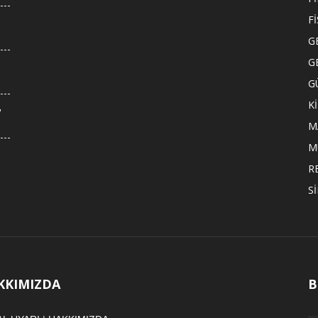
F
G
G
G
K
,
M
M
R
S
KKIMIZDA
B