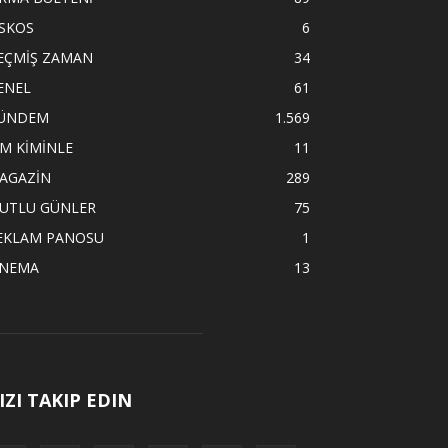
İSKOS
6
EÇMİŞ ZAMAN
34
ENEL
61
ÜNDEM
1.569
İM KİMİNLE
11
AGAZİN
289
UTLU GÜNLER
75
EKLAM PANOSU
1
İNEMA
13
IZI TAKIP EDIN