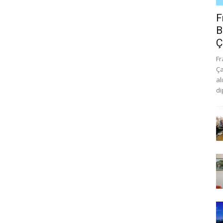
F
B
Ç
Fr
Ça
al
di