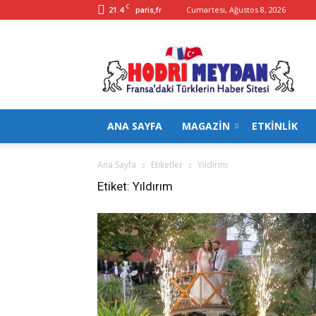
C
21.4
Cumartesi, Ağustos 8, 2026
paris,fr
Hodrimeydan
ANA SAYFA
MAGAZİN
ETKİNLİK
Ana Sayfa
Etiketler
Yıldırım
Etiket: Yıldırım