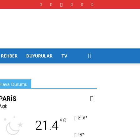
REHBER
DUYURULAR
TV
Hava Durumu
PARIS
Açık
°
21.8
°
C
21.4
°
19