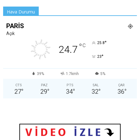
Hava Durumu
PARIS
Açık
°
25.8
°
C
24.7
°
23
39%
1.7kmh
5%
CTS
PAZ
PTS
SAL
ÇAR
27
°
29
°
34
°
32
°
36
°