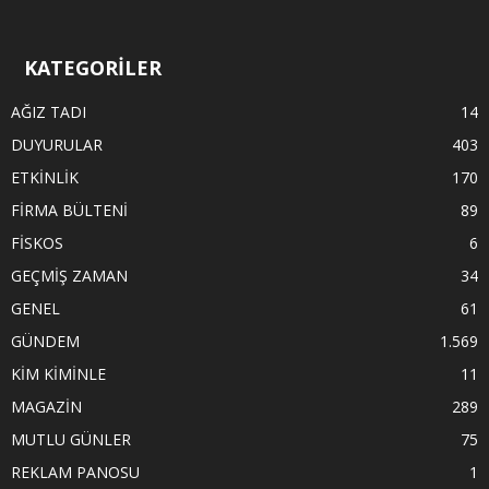
KATEGORİLER
AĞIZ TADI
14
DUYURULAR
403
ETKİNLİK
170
FİRMA BÜLTENİ
89
FİSKOS
6
GEÇMİŞ ZAMAN
34
GENEL
61
GÜNDEM
1.569
KİM KİMİNLE
11
MAGAZİN
289
MUTLU GÜNLER
75
REKLAM PANOSU
1