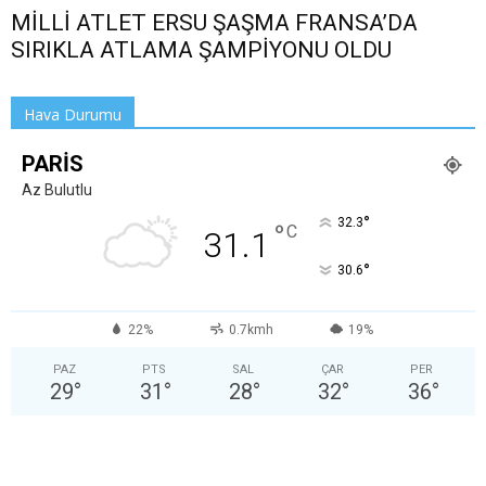
MİLLİ ATLET ERSU ŞAŞMA FRANSA’DA
SIRIKLA ATLAMA ŞAMPİYONU OLDU
Hava Durumu
PARIS
Az Bulutlu
°
32.3
°
C
31.1
°
30.6
22%
0.7kmh
19%
PAZ
PTS
SAL
ÇAR
PER
29
°
31
°
28
°
32
°
36
°