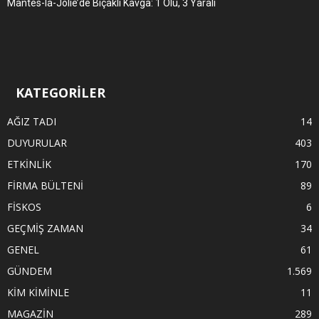
Mantes-la-Jolie’de Bıçaklı Kavga: 1 Ölü, 3 Yaralı
KATEGORİLER
AĞIZ TADI
14
DUYURULAR
403
ETKİNLİK
170
FİRMA BÜLTENİ
89
FİSKOS
6
GEÇMİŞ ZAMAN
34
GENEL
61
GÜNDEM
1.569
KİM KİMİNLE
11
MAGAZİN
289