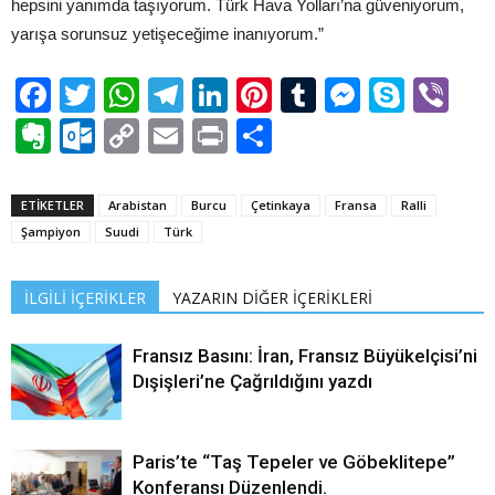
hepsini yanımda taşıyorum. Türk Hava Yolları’na güveniyorum,
yarışa sorunsuz yetişeceğime inanıyorum.”
Facebook
Twitter
WhatsApp
Telegram
LinkedIn
Pinterest
Tumblr
Messen
Skyp
Vi
Evernote
Outlook.com
Copy
Email
Print
Share
Link
ETİKETLER
Arabistan
Burcu
Çetinkaya
Fransa
Ralli
Şampiyon
Suudi
Türk
İLGİLİ İÇERİKLER
YAZARIN DİĞER İÇERİKLERİ
Fransız Basını: İran, Fransız Büyükelçisi’ni
Dışişleri’ne Çağrıldığını yazdı
Paris’te “Taş Tepeler ve Göbeklitepe”
Konferansı Düzenlendi.