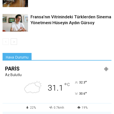
Fransa’nın Vitrinindeki Türklerden Sinema
Yönetmeni Hüseyin Aydın Gürsoy
Hava Durumu
PARIS
Az Bulutlu
°
32.3
°
C
31.1
°
30.6
22%
0.7kmh
19%