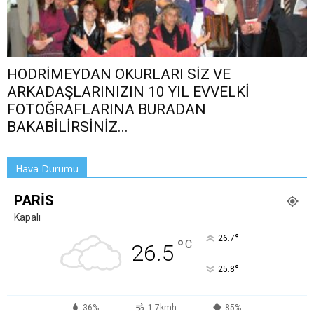
HODRİMEYDAN OKURLARI SİZ VE
ARKADAŞLARINIZIN 10 YIL EVVELKİ
FOTOĞRAFLARINA BURADAN
BAKABİLİRSİNİZ...
Hava Durumu
PARIS
Kapalı
°
26.7
°
C
26.5
°
25.8
36%
1.7kmh
85%