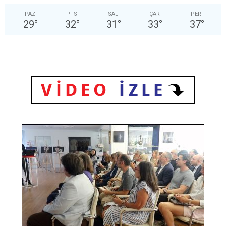
PAZ
PTS
SAL
ÇAR
PER
29
°
32
°
31
°
33
°
37
°