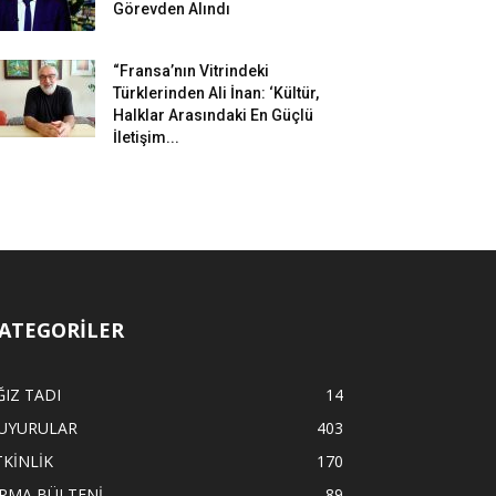
Görevden Alındı
“Fransa’nın Vitrindeki
Türklerinden Ali İnan: ‘Kültür,
Halklar Arasındaki En Güçlü
İletişim...
ATEGORİLER
ĞIZ TADI
14
UYURULAR
403
TKİNLİK
170
İRMA BÜLTENİ
89