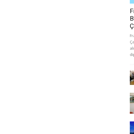
F
B
Ç
Fr
Ça
al
di