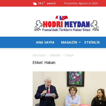
C
18.3
Perşembe, Ağustos 6, 2026
paris,fr
Hodrimeydan
ANA SAYFA
MAGAZİN
ETKİNLİK
Ana Sayfa
Etiketler
Hakan
Etiket: Hakan