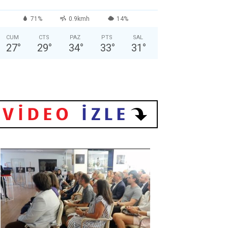
71%
0.9kmh
14%
CUM
CTS
PAZ
PTS
SAL
27
°
29
°
34
°
33
°
31
°