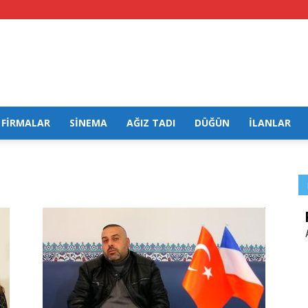
FİRMALAR
SİNEMA
AĞIZ TADI
DÜĞÜN
İLANLAR