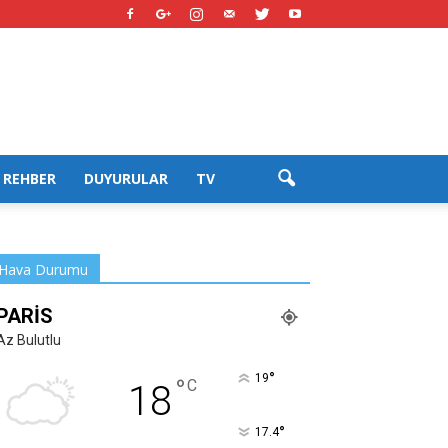
REHBER
DUYURULAR
TV
Hava Durumu
PARIS
Az Bulutlu
°
19
°
C
18
°
17.4