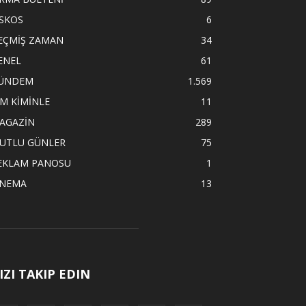
İSKOS
6
EÇMİŞ ZAMAN
34
ENEL
61
ÜNDEM
1.569
İM KİMİNLE
11
AGAZİN
289
UTLU GÜNLER
75
EKLAM PANOSU
1
İNEMA
13
IZI TAKIP EDIN