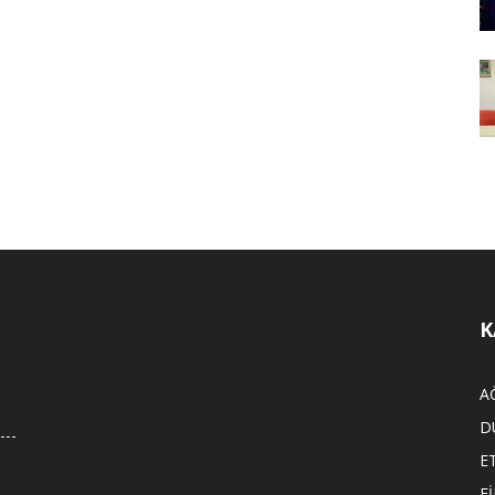
K
A
D
E
F