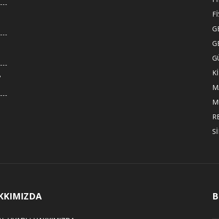
F
G
G
G
K
,
M
M
R
S
KKIMIZDA
B