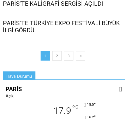
PARİS’TE KALİGRAFİ SERGİSİ AÇILDI
PARİS’TE TÜRKİYE EXPO FESTİVALİ BÜYÜK
İLGİ GÖRDÜ.
1
2
3
Hava Durumu
PARIS
Açık
°
18.5
°
C
17.9
°
16.2