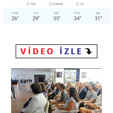
70%
0.5kmh
1%
CUM
CTS
PAZ
PTS
SAL
26
°
29
°
35
°
34
°
31
°