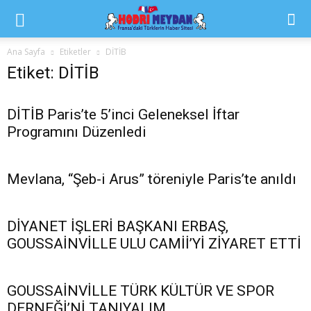
Ana Sayfa
Etiketler
DİTİB
Etiket: DİTİB
DİTİB Paris’te 5’inci Geleneksel İftar
Programını Düzenledi
Mevlana, “Şeb-i Arus” töreniyle Paris’te anıldı
DİYANET İŞLERİ BAŞKANI ERBAŞ,
GOUSSAİNVİLLE ULU CAMİİ’Yİ ZİYARET ETTİ
GOUSSAİNVİLLE TÜRK KÜLTÜR VE SPOR
DERNEĞİ’Nİ TANIYALIM