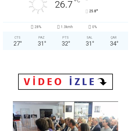
°
C
26.7
°
25.8
28%
1.3kmh
0%
CTS
PAZ
PTS
SAL
ÇAR
27
°
31
°
32
°
31
°
34
°