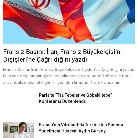
Fransız Basını: İran, Fransız Büyükelçisi’ni
Dışişleri’ne Çağrıldığını yazdı
Fransız Basını: İran, Fransız Büyükelçisi’ni Dışişleri'ne Çağrıldığını yazdı.
İki Fransız diplomatın gözaltına alınmasının ardından Tahran ile Paris
arasındaki diplomatik gerilim yeniden tırmandı. İran, Fransa'nın...
Paris’te “Taş Tepeler ve Göbeklitepe”
Konferansı Düzenlendi.
Fransa’nın Vitrinindeki Türklerden Sinema
Yönetmeni Hüseyin Aydın Gürsoy