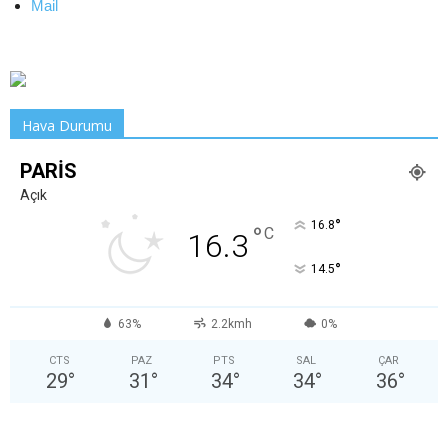
Mail
Hava Durumu
PARIS
Açık
°
16.8
°
C
16.3
°
14.5
63%
2.2kmh
0%
CTS
PAZ
PTS
SAL
ÇAR
29
°
31
°
34
°
34
°
36
°