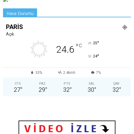
Hava Durumu
PARIS
Açık
°
25
°
C
24.6
°
24
33%
2.4kmh
7%
CTS
PAZ
PTS
SAL
ÇAR
27
°
29
°
32
°
30
°
32
°