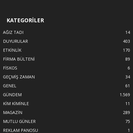
KATEGORİLER
AĞIZ TADI
14
DUYURULAR
403
ETKİNLİK
170
FİRMA BÜLTENİ
89
FİSKOS
6
GEÇMİŞ ZAMAN
34
GENEL
61
GÜNDEM
1.569
KİM KİMİNLE
11
MAGAZİN
289
MUTLU GÜNLER
75
REKLAM PANOSU
1