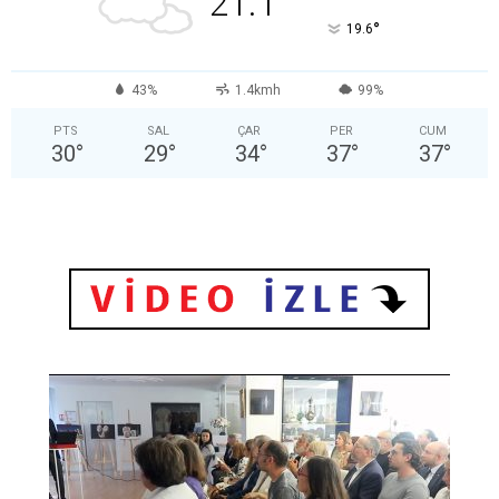
21.1
°
19.6
43%
1.4kmh
99%
PTS
SAL
ÇAR
PER
CUM
30
°
29
°
34
°
37
°
37
°