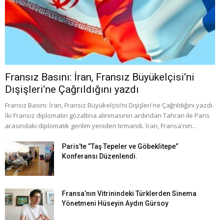
Fransız Basını: İran, Fransız Büyükelçisi’ni
Dışişleri’ne Çağrıldığını yazdı
Fransız Basını: İran, Fransız Büyükelçisi’ni Dışişleri'ne Çağrıldığını yazdı.
İki Fransız diplomatın gözaltına alınmasının ardından Tahran ile Paris
arasındaki diplomatik gerilim yeniden tırmandı. İran, Fransa'nın...
Paris’te “Taş Tepeler ve Göbeklitepe”
Konferansı Düzenlendi.
Fransa’nın Vitrinindeki Türklerden Sinema
Yönetmeni Hüseyin Aydın Gürsoy