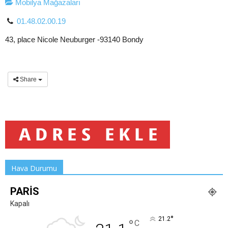
Mobilya Mağazaları
01.48.02.00.19
43, place Nicole Neuburger -93140 Bondy
Share
Hava Durumu
PARIS
Kapalı
°
21.2
°
C