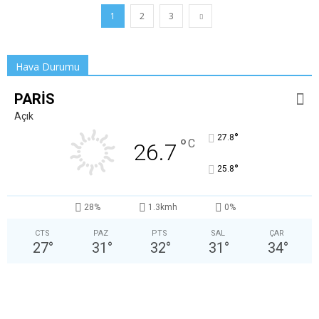
1
2
3
Hava Durumu
PARIS
Açık
°
27.8
°
C
26.7
°
25.8
28%
1.3kmh
0%
CTS
PAZ
PTS
SAL
ÇAR
27
°
31
°
32
°
31
°
34
°