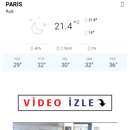
PARIS
Açık
°
21.8
°
C
21.4
°
19
40%
2.7kmh
5%
PAZ
PTS
SAL
ÇAR
PER
29
°
32
°
30
°
32
°
36
°