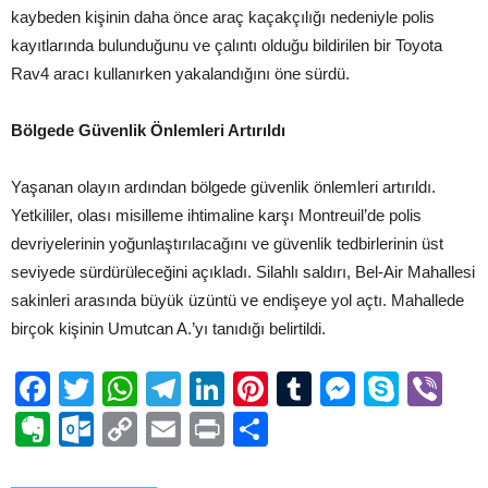
kaybeden kişinin daha önce araç kaçakçılığı nedeniyle polis
kayıtlarında bulunduğunu ve çalıntı olduğu bildirilen bir Toyota
Rav4 aracı kullanırken yakalandığını öne sürdü.
Bölgede Güvenlik Önlemleri Artırıldı
Yaşanan olayın ardından bölgede güvenlik önlemleri artırıldı.
Yetkililer, olası misilleme ihtimaline karşı Montreuil’de polis
devriyelerinin yoğunlaştırılacağını ve güvenlik tedbirlerinin üst
seviyede sürdürüleceğini açıkladı. Silahlı saldırı, Bel-Air Mahallesi
sakinleri arasında büyük üzüntü ve endişeye yol açtı. Mahallede
birçok kişinin Umutcan A.’yı tanıdığı belirtildi.
Facebook
Twitter
WhatsApp
Telegram
LinkedIn
Pinterest
Tumblr
Messen
Skyp
Vi
Evernote
Outlook.com
Copy
Email
Print
Share
Link