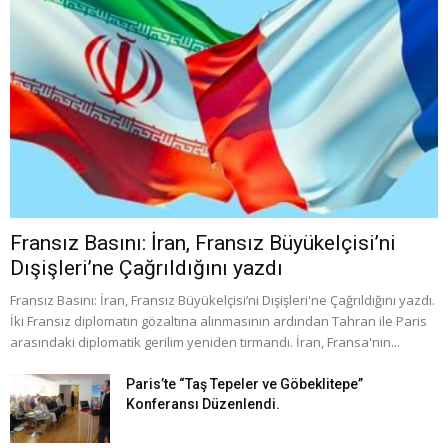
Fransız Basını: İran, Fransız Büyükelçisi’ni
Dışişleri’ne Çağrıldığını yazdı
Fransız Basını: İran, Fransız Büyükelçisi’ni Dışişleri'ne Çağrıldığını yazdı.
İki Fransız diplomatın gözaltına alınmasının ardından Tahran ile Paris
arasındaki diplomatik gerilim yeniden tırmandı. İran, Fransa'nın...
Paris’te “Taş Tepeler ve Göbeklitepe”
Konferansı Düzenlendi.