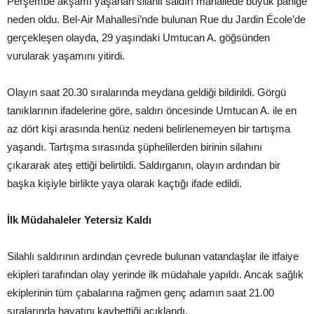
Perşembe akşamı yaşanan silahlı saldırı mahallede büyük paniğe
neden oldu. Bel-Air Mahallesi’nde bulunan Rue du Jardin École’de
gerçekleşen olayda, 29 yaşındaki Umtucan A. göğsünden
vurularak yaşamını yitirdi.
Olayın saat 20.30 sıralarında meydana geldiği bildirildi. Görgü
tanıklarının ifadelerine göre, saldırı öncesinde Umtucan A. ile en
az dört kişi arasında henüz nedeni belirlenemeyen bir tartışma
yaşandı. Tartışma sırasında şüphelilerden birinin silahını
çıkararak ateş ettiği belirtildi. Saldırganın, olayın ardından bir
başka kişiyle birlikte yaya olarak kaçtığı ifade edildi.
İlk Müdahaleler Yetersiz Kaldı
Silahlı saldırının ardından çevrede bulunan vatandaşlar ile itfaiye
ekipleri tarafından olay yerinde ilk müdahale yapıldı. Ancak sağlık
ekiplerinin tüm çabalarına rağmen genç adamın saat 21.00
sıralarında hayatını kaybettiği açıklandı.