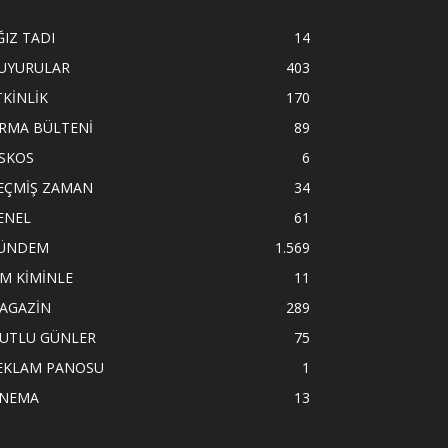
ĞIZ TADI
14
UYURULAR
403
TKİNLİK
170
İRMA BÜLTENİ
89
İSKOS
6
EÇMİŞ ZAMAN
34
ENEL
61
ÜNDEM
1.569
İM KİMİNLE
11
AGAZİN
289
UTLU GÜNLER
75
EKLAM PANOSU
1
İNEMA
13