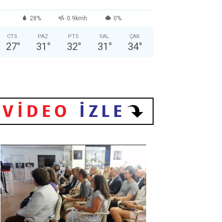
28%
0.9kmh
0%
CTS
PAZ
PTS
SAL
ÇAR
27
°
31
°
32
°
31
°
34
°