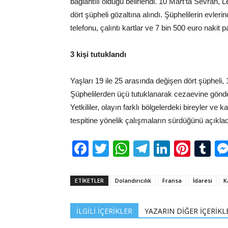
bağlantılı olduğu belirlendi. 10 Mart’ta Sevran
dört şüpheli gözaltına alındı. Şüphelilerin evle
telefonu, çalıntı kartlar ve 7 bin 500 euro nakit pa
3 kişi tutuklandı
Yaşları 19 ile 25 arasında değişen dört şüpheli,
Şüphelilerden üçü tutuklanarak cezaevine gönderili
Yetkililer, olayın farklı bölgelerdeki bireyler ve 
tespitine yönelik çalışmaların sürdüğünü açıklad
Facebook
Twitter
WhatsApp
Telegram
LinkedI
Pinte
Tu
ETİKETLER
Dolandırıcılık
Fransa
İdaresi
K
İLGİLİ İÇERİKLER
YAZARIN DİĞER İÇERİKL