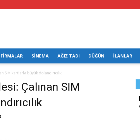
FİRMALAR
SİNEMA
AĞIZ TADI
DÜĞÜN
İLANLAR
nan SIM kartlarla büyük dolandırıcılık
lesi: Çalınan SIM
ndırıcılık
)