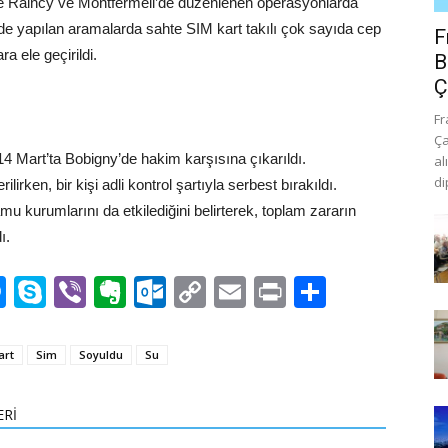
, Le Raincy ve Montfermeil’de düzenlenen operasyonlarda
rinde yapılan aramalarda sahte SIM kart takılı çok sayıda cep
F
ra ele geçirildi.
B
Ç
Fr
Ça
 14 Mart’ta Bobigny’de hakim karşısına çıkarıldı.
al
di
rken, bir kişi adli kontrol şartıyla serbest bırakıldı.
kamu kurumlarını da etkilediğini belirterek, toplam zararın
ı.
n
rest
mblr
Messenger
Skype
Viber
Evernote
Outlook.com
Copy
Email
Print
Share
Link
art
Sim
Soyuldu
Su
ERİ