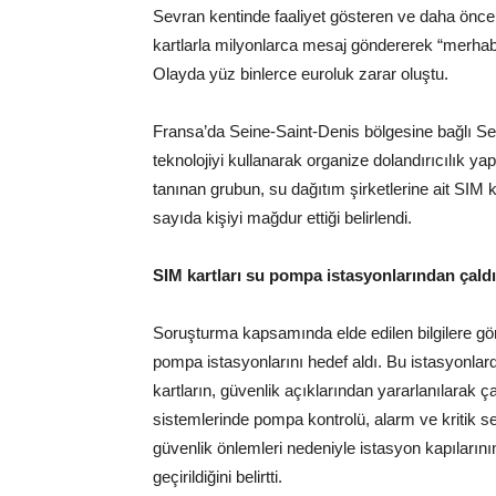
Sevran kentinde faaliyet gösteren ve daha önce u
kartlarla milyonlarca mesaj göndererek “merhaba”
Olayda yüz binlerce euroluk zarar oluştu.
Fransa’da Seine-Saint-Denis bölgesine bağlı Se
teknolojiyi kullanarak organize dolandırıcılık ya
tanınan grubun, su dağıtım şirketlerine ait SIM 
sayıda kişiyi mağdur ettiği belirlendi.
SIM kartları su pompa istasyonlarından çaldı
Soruşturma kapsamında elde edilen bilgilere göre
pompa istasyonlarını hedef aldı. Bu istasyonlar
kartların, güvenlik açıklarından yararlanılarak ça
sistemlerinde pompa kontrolü, alarm ve kritik seviy
güvenlik önlemleri nedeniyle istasyon kapılarının
geçirildiğini belirtti.