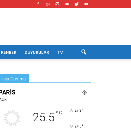
REHBER
DUYURULAR
TV
Hava Durumu
PARIS
Açık
°
27.8
°
C
25.5
°
24.5