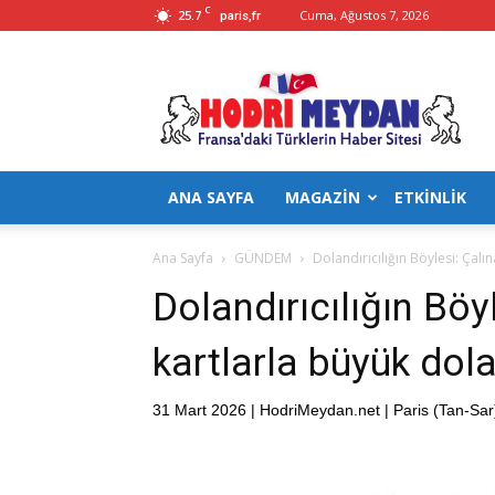
C
25.7
Cuma, Ağustos 7, 2026
paris,fr
Hodrimeydan
ANA SAYFA
MAGAZİN
ETKİNLİK
Ana Sayfa
GÜNDEM
Dolandırıcılığın Böylesi: Çalı
Dolandırıcılığın Böy
kartlarla büyük dola
31 Mart 2026 | HodriMeydan.net | Paris (Tan-Sar