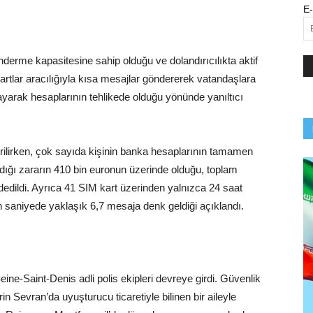
E-
erme kapasitesine sahip olduğu ve dolandırıcılıkta aktif
u kartlar aracılığıyla kısa mesajlar göndererek vatandaşlara
arayarak hesaplarının tehlikede olduğu yönünde yanıltıcı
irilirken, çok sayıda kişinin banka hesaplarının tamamen
ğradığı zararın 410 bin euronun üzerinde olduğu, toplam
dedildi. Ayrıca 41 SIM kart üzerinden yalnızca 24 saat
 saniyede yaklaşık 6,7 mesaja denk geldiği açıklandı.
ine-Saint-Denis adli polis ekipleri devreye girdi. Güvenlik
n Sevran’da uyuşturucu ticaretiyle bilinen bir aileyle