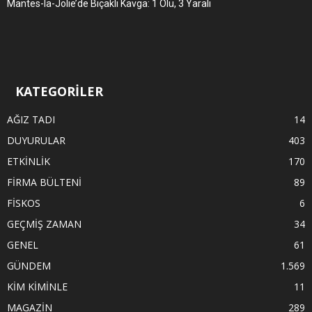
Mantes-la-Jolie’de Bıçaklı Kavga: 1 Ölü, 3 Yaralı
KATEGORİLER
AĞIZ TADI
14
DUYURULAR
403
ETKİNLİK
170
FİRMA BÜLTENİ
89
FİSKOS
6
GEÇMİŞ ZAMAN
34
GENEL
61
GÜNDEM
1.569
KİM KİMİNLE
11
MAGAZİN
289