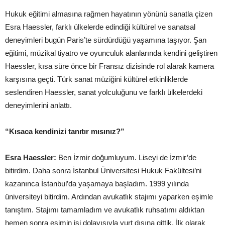
Hukuk eğitimi almasına rağmen hayatının yönünü sanatla çizen
Esra Haessler, farklı ülkelerde edindiği kültürel ve sanatsal
deneyimleri bugün Paris’te sürdürdüğü yaşamına taşıyor. Şan
eğitimi, müzikal tiyatro ve oyunculuk alanlarında kendini geliştiren
Haessler, kısa süre önce bir Fransız dizisinde rol alarak kamera
karşısına geçti. Türk sanat müziğini kültürel etkinliklerde
seslendiren Haessler, sanat yolculuğunu ve farklı ülkelerdeki
deneyimlerini anlattı.
“Kısaca kendinizi tanıtır mısınız?”
Esra Haessler:
Ben İzmir doğumluyum. Liseyi de İzmir’de
bitirdim. Daha sonra İstanbul Üniversitesi Hukuk Fakültesi’ni
kazanınca İstanbul’da yaşamaya başladım. 1999 yılında
üniversiteyi bitirdim. Ardından avukatlık stajımı yaparken eşimle
tanıştım. Stajımı tamamladım ve avukatlık ruhsatımı aldıktan
hemen sonra eşimin işi dolayısıyla yurt dışına gittik. İlk olarak