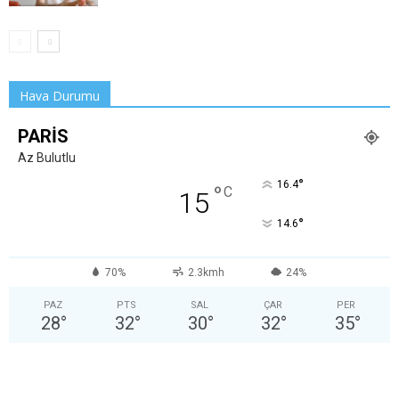
Hava Durumu
PARIS
Az Bulutlu
°
16.4
°
C
15
°
14.6
70%
2.3kmh
24%
PAZ
PTS
SAL
ÇAR
PER
28
°
32
°
30
°
32
°
35
°