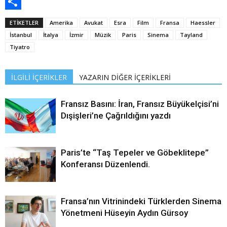
Print
Share
ETİKETLER
Amerika
Avukat
Esra
Film
Fransa
Haessler
İstanbul
İtalya
İzmir
Müzik
Paris
Sinema
Tayland
Tiyatro
İLGİLİ İÇERİKLER
YAZARIN DİĞER İÇERİKLERİ
Fransız Basını: İran, Fransız Büyükelçisi’ni
Dışişleri’ne Çağrıldığını yazdı
Paris’te “Taş Tepeler ve Göbeklitepe”
Konferansı Düzenlendi.
Fransa’nın Vitrinindeki Türklerden Sinema
Yönetmeni Hüseyin Aydın Gürsoy