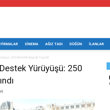
FİRMALAR
SİNEMA
AĞIZ TADI
DÜĞÜN
İLANLAR
rüyüşü: 250 Metrelik Bayrak Taşındı
 Destek Yürüyüşü: 250
ındı
r)