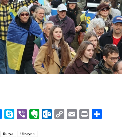
n
rest
mblr
Messenger
Skype
Viber
Evernote
Outlook.com
Copy
Email
Print
Share
Link
Rusya
Ukrayna