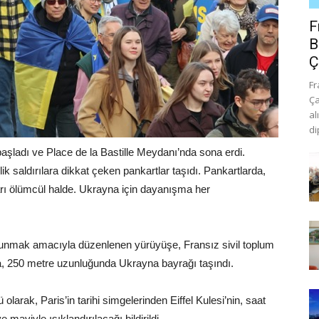
F
B
Ç
Fr
Ça
al
di
şladı ve Place de la Bastille Meydanı’nda sona erdi.
 saldırılara dikkat çeken pankartlar taşıdı. Pankartlarda,
arı ölümcül halde. Ukrayna için dayanışma her
unmak amacıyla düzenlenen yürüyüşe, Fransız sivil toplum
da, 250 metre uzunluğunda Ukrayna bayrağı taşındı.
rak, Paris’in tarihi simgelerinden Eiffel Kulesi’nin, saat
maviyle ışıklandırılacağı bildirildi.