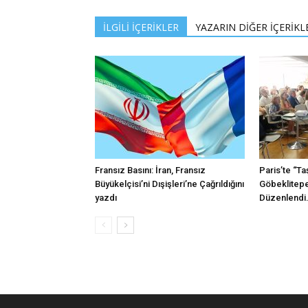
İLGİLİ İÇERİKLER
YAZARIN DİĞER İÇERİKL
Fransız Basını: İran, Fransız
Paris’te “Ta
Büyükelçisi’ni Dışişleri’ne Çağrıldığını
Göbeklitepe
yazdı
Düzenlendi