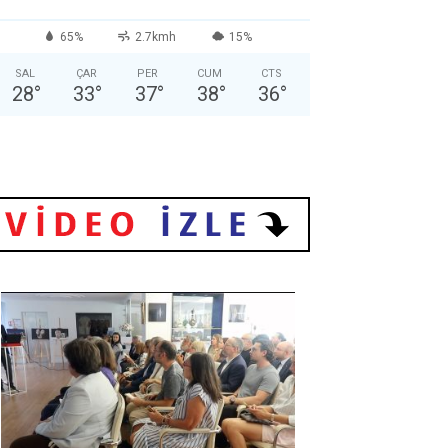
65%
2.7kmh
15%
SAL
ÇAR
PER
CUM
CTS
28
°
33
°
37
°
38
°
36
°