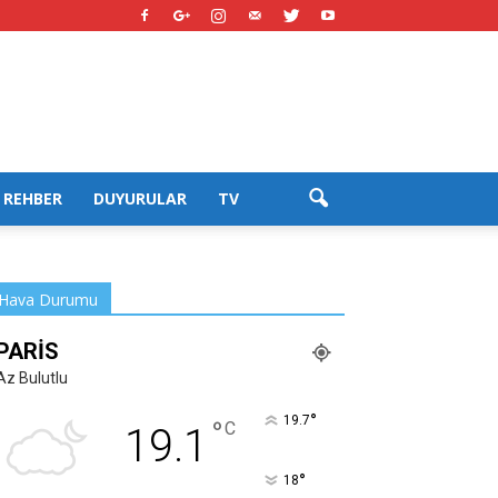
REHBER
DUYURULAR
TV
Hava Durumu
PARIS
Az Bulutlu
°
19.7
°
C
19.1
°
18