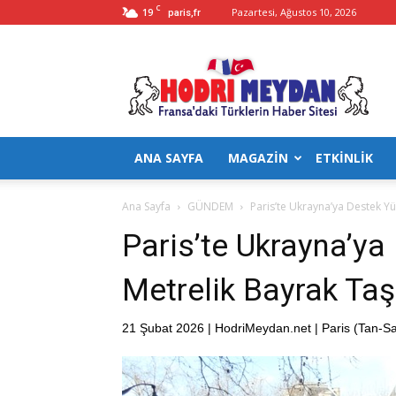
C
19
Pazartesi, Ağustos 10, 2026
paris,fr
Hodrimeydan
ANA SAYFA
MAGAZİN
ETKİNLİK
Ana Sayfa
GÜNDEM
Paris’te Ukrayna’ya Destek Yü
Paris’te Ukrayna’ya
Metrelik Bayrak Taş
21 Şubat 2026 | HodriMeydan.net | Paris (Tan-Sa