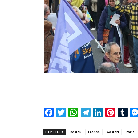
Facebook
Twitter
WhatsApp
Telegram
LinkedI
Pinte
Tu
ETİKETLER
Destek
Fransa
Gösteri
Paris