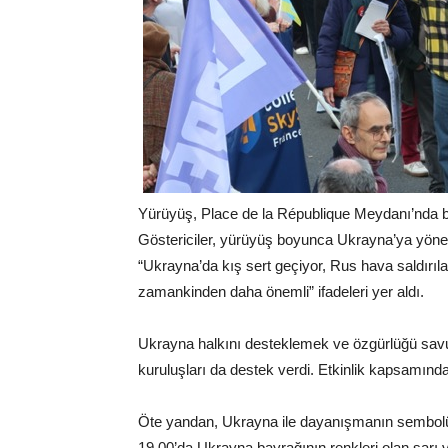
Yürüyüş, Place de la République Meydanı’nda ba
Göstericiler, yürüyüş boyunca Ukrayna’ya yönelik
“Ukrayna’da kış sert geçiyor, Rus hava saldırıl
zamankinden daha önemli” ifadeleri yer aldı.
Ukrayna halkını desteklemek ve özgürlüğü sav
kuruluşları da destek verdi. Etkinlik kapsamın
Öte yandan, Ukrayna ile dayanışmanın sembolü ola
19.00’da Ukrayna bayrağının renkleri olan sarı ve 