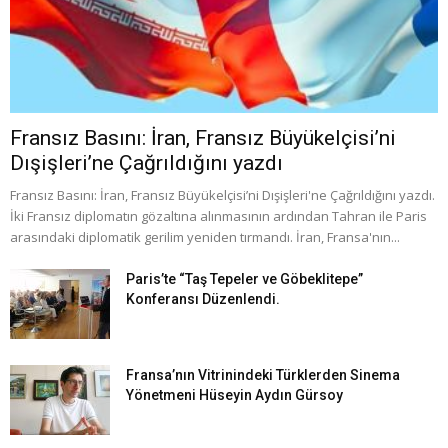
Fransız Basını: İran, Fransız Büyükelçisi’ni
Dışişleri’ne Çağrıldığını yazdı
Fransız Basını: İran, Fransız Büyükelçisi’ni Dışişleri'ne Çağrıldığını yazdı.
İki Fransız diplomatın gözaltına alınmasının ardından Tahran ile Paris
arasındaki diplomatik gerilim yeniden tırmandı. İran, Fransa'nın...
Paris’te “Taş Tepeler ve Göbeklitepe”
Konferansı Düzenlendi.
Fransa’nın Vitrinindeki Türklerden Sinema
Yönetmeni Hüseyin Aydın Gürsoy