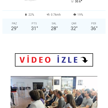
°
30.6
22%
0.7kmh
19%
PAZ
PTS
SAL
ÇAR
PER
29
°
31
°
28
°
32
°
36
°