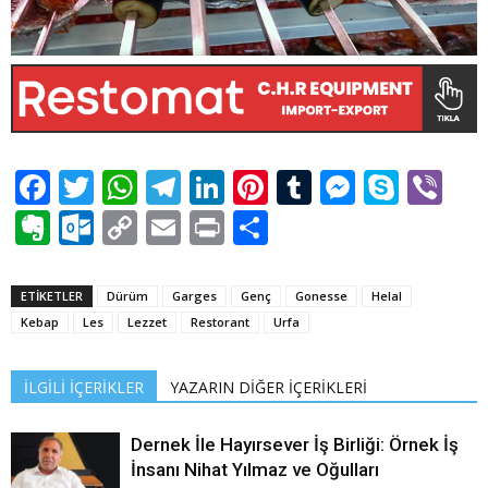
Facebook
Twitter
WhatsApp
Telegram
LinkedIn
Pinterest
Tumblr
Messen
Skyp
Vi
Evernote
Outlook.com
Copy
Email
Print
Share
Link
ETİKETLER
Dürüm
Garges
Genç
Gonesse
Helal
Kebap
Les
Lezzet
Restorant
Urfa
İLGİLİ İÇERİKLER
YAZARIN DİĞER İÇERİKLERİ
Dernek İle Hayırsever İş Birliği: Örnek İş
İnsanı Nihat Yılmaz ve Oğulları