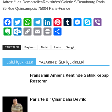
Adres: “Les DemoisellesRevisitées”Galerie S/Beaubourg Paris
35 Rue Quincampoix 75004 Paris-France
Facebook
Twitter
WhatsApp
Telegram
LinkedIn
Pinterest
Tumblr
Messen
Skyp
Vi
Evernote
Outlook.com
Copy
Email
Print
Share
Link
ETİKETLER
Baykam
Bedri
Paris
Sergi
İLGİLİ İÇERİKLER
YAZARIN DİĞER İÇERİKLERİ
Fransa’nın Amiens Kentinde Satılık Kebap
Restoranı
Paris’te Bir Çınar Daha Devrildi