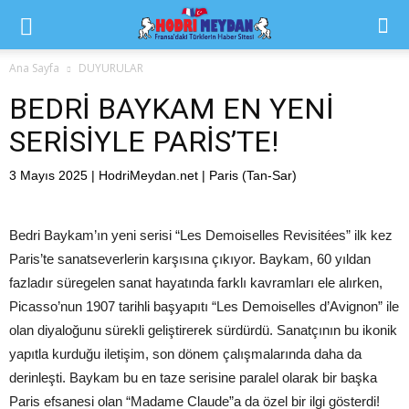
Ana Sayfa
DUYURULAR
BEDRİ BAYKAM EN YENİ
SERİSİYLE PARİS’TE!
3 Mayıs 2025 | HodriMeydan.net | Paris (Tan-Sar)
Bedri Baykam’ın yeni serisi “Les Demoiselles Revisitées” ilk kez
Paris’te sanatseverlerin karşısına çıkıyor. Baykam, 60 yıldan
fazladır süregelen sanat hayatında farklı kavramları ele alırken,
Picasso’nun 1907 tarihli başyapıtı “Les Demoiselles d’Avignon” ile
olan diyaloğunu sürekli geliştirerek sürdürdü. Sanatçının bu ikonik
yapıtla kurduğu iletişim, son dönem çalışmalarında daha da
derinleşti. Baykam bu en taze serisine paralel olarak bir başka
Paris efsanesi olan “Madame Claude”a da özel bir ilgi gösterdi!