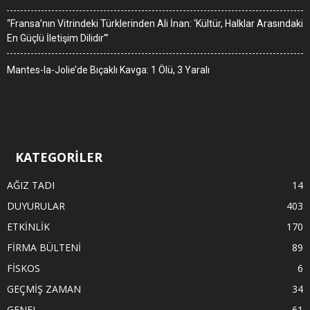
“Fransa’nın Vitrindeki Türklerinden Ali İnan: ‘Kültür, Halklar Arasındaki
En Güçlü İletişim Dilidir'”
Mantes-la-Jolie’de Bıçaklı Kavga: 1 Ölü, 3 Yaralı
KATEGORİLER
AĞIZ TADI
14
DUYURULAR
403
ETKİNLİK
170
FİRMA BÜLTENİ
89
FİSKOS
6
GEÇMİŞ ZAMAN
34
GENEL
61