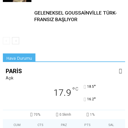
GELENEKSEL GOUSSAİNVİLLE TÜRK-
FRANSIZ BAŞLIYOR
Hava Durumu
PARIS
Açık
°
18.5
°
C
17.9
°
16.2
70%
0.5kmh
1%
CUM
CTS
PAZ
PTS
SAL