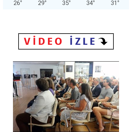
26
°
29
°
35
°
34
°
31
°