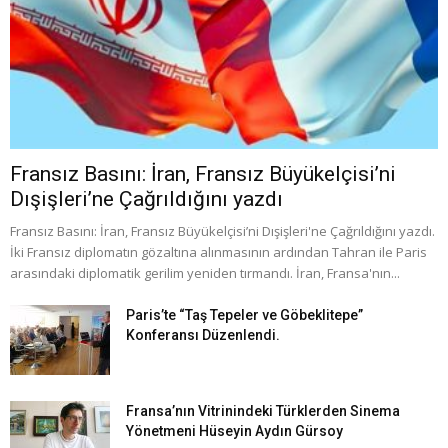
Fransız Basını: İran, Fransız Büyükelçisi’ni
Dışişleri’ne Çağrıldığını yazdı
Fransız Basını: İran, Fransız Büyükelçisi’ni Dışişleri'ne Çağrıldığını yazdı.
İki Fransız diplomatın gözaltına alınmasının ardından Tahran ile Paris
arasındaki diplomatik gerilim yeniden tırmandı. İran, Fransa'nın...
Paris’te “Taş Tepeler ve Göbeklitepe”
Konferansı Düzenlendi.
Fransa’nın Vitrinindeki Türklerden Sinema
Yönetmeni Hüseyin Aydın Gürsoy