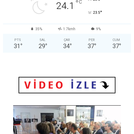
°
C
24.1
°
23.5
35%
1.7kmh
9%
PTS
SAL
ÇAR
PER
CUM
31
°
29
°
34
°
37
°
37
°