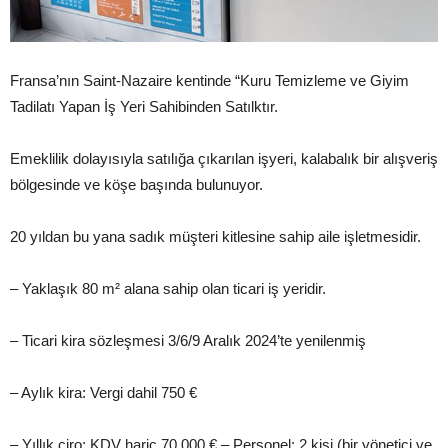
Fransa’nın Saint-Nazaire kentinde “Kuru Temizleme ve Giyim
Tadilatı Yapan İş Yeri Sahibinden Satılktır.
Emeklilik dolayısıyla satılığa çıkarılan işyeri, kalabalık bir alışveriş
bölgesinde ve köşe başında bulunuyor.
20 yıldan bu yana sadık müşteri kitlesine sahip aile işletmesidir.
– Yaklaşık 80 m² alana sahip olan ticari iş yeridir.
– Ticari kira sözleşmesi 3/6/9 Aralık 2024’te yenilenmiş
– Aylık kira: Vergi dahil 750 €
– Yıllık ciro: KDV hariç 70.000 € – Personel: 2 kişi (bir yönetici ve