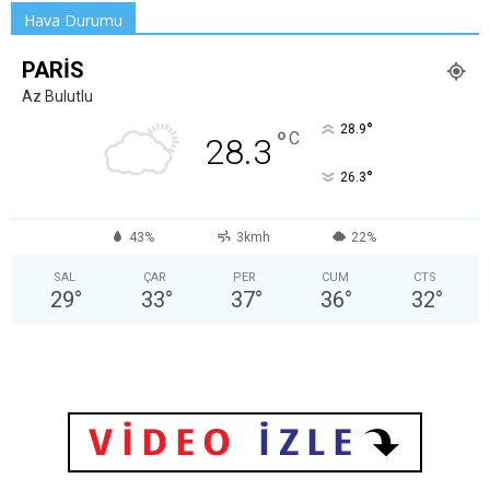
Hava Durumu
PARIS
Az Bulutlu
°
28.9
°
C
28.3
°
26.3
43%
3kmh
22%
SAL
ÇAR
PER
CUM
CTS
29
°
33
°
37
°
36
°
32
°