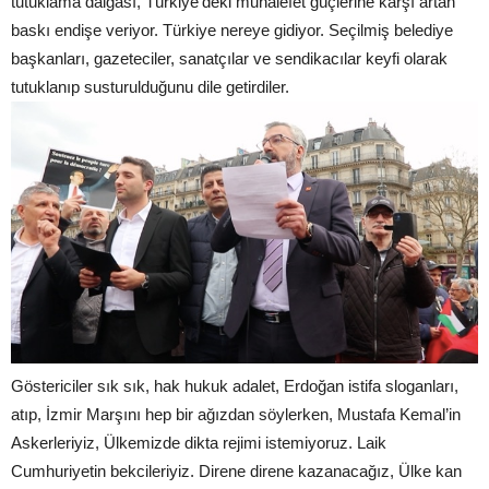
tutuklama dalgası, Türkiye’deki muhalefet güçlerine karşı artan
baskı endişe veriyor. Türkiye nereye gidiyor. Seçilmiş belediye
başkanları, gazeteciler, sanatçılar ve sendikacılar keyfi olarak
tutuklanıp susturulduğunu dile getirdiler.
Göstericiler sık sık, hak hukuk adalet, Erdoğan istifa sloganları,
atıp, İzmir Marşını hep bir ağızdan söylerken, Mustafa Kemal’in
Askerleriyiz, Ülkemizde dikta rejimi istemiyoruz. Laik
Cumhuriyetin bekcileriyiz. Direne direne kazanacağız, Ülke kan