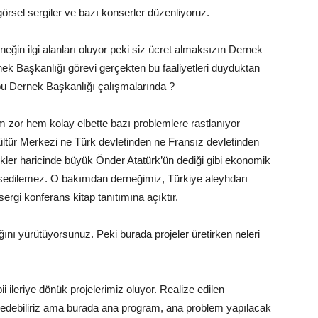
görsel sergiler ve bazı konserler düzenliyoruz.
eğin ilgi alanları oluyor peki siz ücret almaksızın Dernek
k Başkanlığı görevi gerçekten bu faaliyetleri duyduktan
bu Dernek Başkanlığı çalışmalarında ?
zor hem kolay elbette bazı problemlere rastlanıyor
ltür Merkezi ne Türk devletinden ne Fransız devletinden
ikler haricinde büyük Önder Atatürk’ün dediği gibi ekonomik
sedilemez. O bakımdan derneğimiz, Türkiye aleyhdarı
ergi konferans kitap tanıtımına açıktır.
ını yürütüyorsunuz. Peki burada projeler üretirken neleri
ii ileriye dönük projelerimiz oluyor. Realize edilen
hsedebiliriz ama burada ana program, ana problem yapılacak