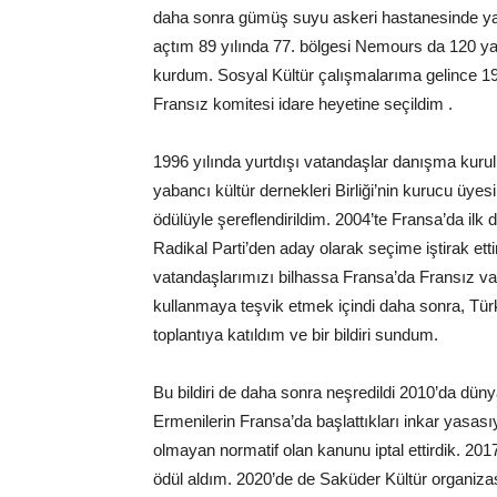
daha sonra gümüş suyu askeri hastanesinde yap
açtım 89 yılında 77. bölgesi Nemours da 120 yata
kurdum. Sosyal Kültür çalışmalarıma gelince 19
Fransız komitesi idare heyetine seçildim .
1996 yılında yurtdışı vatandaşlar danışma kurul
yabancı kültür dernekleri Birliği’nin kurucu üye
ödülüyle şereflendirildim. 2004’te Fransa’da il
Radikal Parti’den aday olarak seçime iştirak ett
vatandaşlarımızı bilhassa Fransa’da Fransız va
kullanmaya teşvik etmek içindi daha sonra, Türk
toplantıya katıldım ve bir bildiri sundum.
Bu bildiri de daha sonra neşredildi 2010’da dün
Ermenilerin Fransa’da başlattıkları inkar yasası
olmayan normatif olan kanunu iptal ettirdik. 2017
ödül aldım. 2020’de de Saküder Kültür organiza