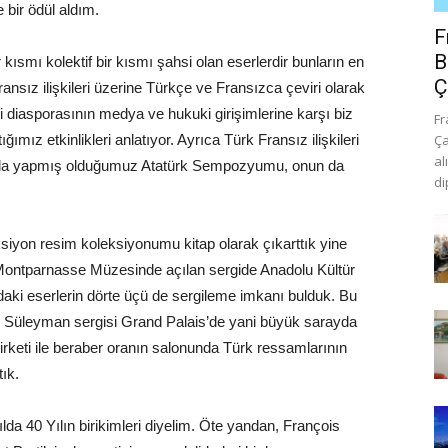
 bir ödül aldım.
F
B
 kısmı kolektif bir kısmı şahsi olan eserlerdir bunların en
Ç
ız ilişkileri üzerine Türkçe ve Fransızca çeviri olarak
 diasporasının medya ve hukuki girişimlerine karşı biz
Fr
mız etkinlikleri anlatıyor. Ayrıca Türk Fransız ilişkileri
Ça
al
o’da yapmış olduğumuz Atatürk Sempozyumu, onun da
di
ksiyon resim koleksiyonumu kitap olarak çıkarttık yine
Montparnasse Müzesinde açılan sergide Anadolu Kültür
daki eserlerin dörte üçü de sergileme imkanı bulduk. Bu
 Süleyman sergisi Grand Palais’de yani büyük sarayda
şirketi ile beraber oranın salonunda Türk ressamlarının
tık.
a 40 Yılın birikimleri diyelim. Öte yandan, François