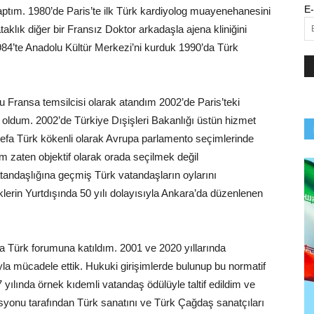
E-
tım. 1980’de Paris’te ilk Türk kardiyolog muayenehanesini
klık diğer bir Fransız Doktor arkadaşla ajena kliniğini
84’te Anadolu Kültür Merkezi’ni kurduk 1990’da Türk
u Fransa temsilcisi olarak atandım 2002’de Paris’teki
si oldum. 2002’de Türkiye Dışişleri Bakanlığı üstün hizmet
k defa Türk kökenli olarak Avrupa parlamento seçimlerinde
im zaten objektif olarak orada seçilmek değil
tandaşlığına geçmiş Türk vatandaşların oylarını
lerin Yurtdışında 50 yılı dolayısıyla Ankara’da düzenlenen
ya Türk forumuna katıldım. 2001 ve 2020 yıllarında
yla mücadele ettik. Hukuki girişimlerde bulunup bu normatif
 yılında örnek kıdemli vatandaş ödülüyle taltif edildim ve
syonu tarafından Türk sanatını ve Türk Çağdaş sanatçıları