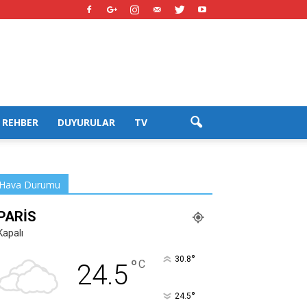
REHBER
DUYURULAR
TV
Hava Durumu
PARIS
Kapalı
°
30.8
°
C
24.5
°
24.5