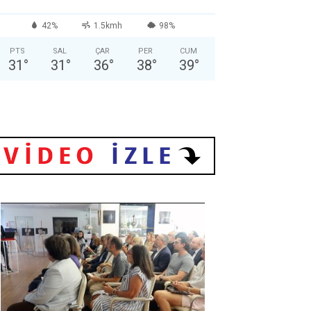
42%
1.5kmh
98%
PTS
SAL
ÇAR
PER
CUM
31
°
31
°
36
°
38
°
39
°