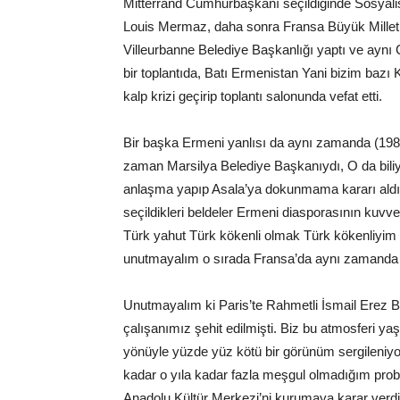
Mitterrand Cumhurbaşkanı seçildiğinde Sosyalist P
Louis Mermaz, daha sonra Fransa Büyük Millet 
Villeurbanne Belediye Başkanlığı yaptı ve aynı 
bir toplantıda, Batı Ermenistan Yani bizim bazı K
kalp krizi geçirip toplantı salonunda vefat etti.
Bir başka Ermeni yanlısı da aynı zamanda (1981
zaman Marsilya Belediye Başkanıydı, O da biliyo
anlaşma yapıp Asala’ya dokunmama kararı aldıyd
seçildikleri beldeler Ermeni diasporasının kuvvet
Türk yahut Türk kökenli olmak Türk kökenliyim
unutmayalım o sırada Fransa’da aynı zamanda di
Unutmayalım ki Paris’te Rahmetli İsmail Erez B
çalışanımız şehit edilmişti. Biz bu atmosferi y
yönüyle yüzde yüz kötü bir görünüm sergileniy
kadar o yıla kadar fazla meşgul olmadığım prob
Anadolu Kültür Merkezi’ni kurumaya karar verd