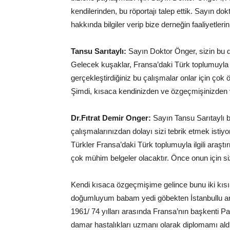
kendilerinden, bu röportajı talep ettik. Sayın do
hakkında bilgiler verip bize derneğin faaliyetleri
Tansu Sarıtaylı:
Sayın Doktor Önger, sizin bu de
Gelecek kuşaklar, Fransa’daki Türk toplumuyla il
gerçekleştirdiğiniz bu çalışmalar onlar için çok 
Şimdi, kısaca kendinizden ve özgeçmişinizden v
Dr.Fıtrat Demir Onger:
Sayın Tansu Sarıtaylı 
çalışmalarınızdan dolayı sizi tebrik etmek ist
Türkler Fransa’daki Türk toplumuyla ilgili araştı
çok mühim belgeler olacaktır. Önce onun için si
Kendi kısaca özgeçmişime gelince bunu iki kısı
doğumluyum babam yedi göbekten İstanbullu anne t
1961/ 74 yılları arasında Fransa’nın başkenti Par
damar hastalıkları uzmanı olarak diplomamı ald