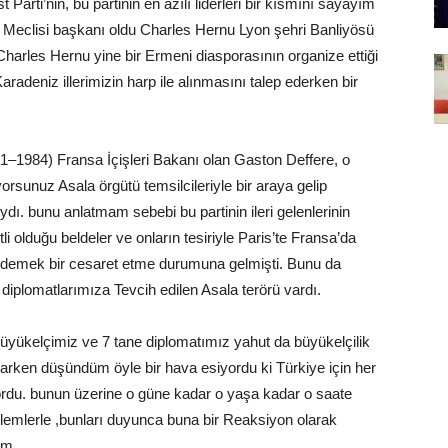
arti’nin, bu partinin en azılı liderleri bir kısmını sayayım
Meclisi başkanı oldu Charles Hernu Lyon şehri Banliyösü
Charles Hernu yine bir Ermeni diasporasının organize ettiği
aradeniz illerimizin harp ile alınmasını talep ederken bir
–1984) Fransa İçişleri Bakanı olan Gaston Deffere, o
rsunuz Asala örgütü temsilcileriyle bir araya gelip
ı. bunu anlatmam sebebi bu partinin ileri gelenlerinin
li olduğu beldeler ve onların tesiriyle Paris’te Fransa’da
 demek bir cesaret etme durumuna gelmişti. Bunu da
plomatlarımıza Tevcih edilen Asala terörü vardı.
üyükelçimiz ve 7 tane diplomatımız yahut da büyükelçilik
aşarken düşündüm öyle bir hava esiyordu ki Türkiye için her
ordu. bunun üzerine o güne kadar o yaşa kadar o saate
lemlerle ,bunları duyunca buna bir Reaksiyon olarak
im.