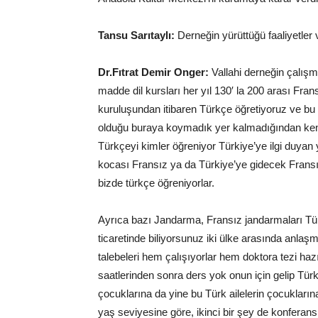
Tansu Sarıtaylı:
Derneğin yürüttüğü faaliyetler v
Dr.Fıtrat Demir Onger:
Vallahi derneğin çalışma
madde dil kursları her yıl 130′ la 200 arası Fr
kuruluşundan itibaren Türkçe öğretiyoruz ve bu
olduğu buraya koymadık yer kalmadığından kend
Türkçeyi kimler öğreniyor Türkiye’ye ilgi duya
kocası Fransız ya da Türkiye’ye gidecek Fransı
bizde türkçe öğreniyorlar.
Ayrıca bazı Jandarma, Fransız jandarmaları Tür
ticaretinde biliyorsunuz iki ülke arasında anlaşma
talebeleri hem çalışıyorlar hem doktora tezi hazı
saatlerinden sonra ders yok onun için gelip Tür
çocuklarına da yine bu Türk ailelerin çocukların
yaş seviyesine göre, ikinci bir şey de konferansl