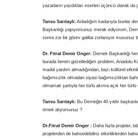
yazarların yazdıkları eserleri üçüncü olarak da 
Tansu Sarıtaylı:
Anladığım kadarıyla bunlar dern
Başkanlığı yapıyorsunuz merak ediyorum, Derne
sonra zor bir görev galiba zorlanıyor musunuz 
Dr. Fıtrat Demir Onger:
Dernek Başkanlığı hem 
burada benim gözetlediğim problem, Anadolu Kü
maddi yardım almadığından, bazı kültürel etkinl
bağımsızlık olmadan siyasi bağımsızlıktan bah
olmamak şartıyla her türlü akıma açık her türlü s
Tansu Sarıtaylı:
Bu Derneğin 40 yıldır başkanlığ
örnek alıyorsunuz ?
Dr.Fıtrat Demir Onger :
Daha fazla projeler, tab
projelerden de bahsedebiliriz etkinliklerden ba