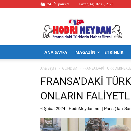
C
24.5
Pazar, Ağustos 9, 2026
paris,fr
Hodrimeydan
ANA SAYFA
MAGAZİN
ETKİNLİK
Ana Sayfa
GÜNDEM
FRANSA’DAKİ TÜRK DERNEKLER
FRANSA’DAKİ TÜRK
ONLARIN FALİYETLE
6 Şubat 2024 | HodriMeydan.net | Paris (Tan-Sar