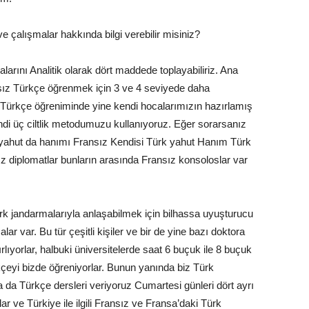
e çalışmalar hakkında bilgi verebilir misiniz?
larını Analitik olarak dört maddede toplayabiliriz. Ana
ansız Türkçe öğrenmek için 3 ve 4 seviyede daha
 Türkçe öğreniminde yine kendi hocalarımızın hazırlamış
i üç ciltlik metodumuzu kullanıyoruz. Eğer sorarsanız
n yahut da hanımı Fransız Kendisi Türk yahut Hanım Türk
z diplomatlar bunların arasında Fransız konsoloslar var
k jandarmalarıyla anlaşabilmek için bilhassa uyuşturucu
lar var. Bu tür çeşitli kişiler ve bir de yine bazı doktora
rlıyorlar, halbuki üniversitelerde saat 6 buçuk ile 8 buçuk
kçeyi bizde öğreniyorlar. Bunun yanında biz Türk
a da Türkçe dersleri veriyoruz Cumartesi günleri dört ayrı
ar ve Türkiye ile ilgili Fransız ve Fransa’daki Türk