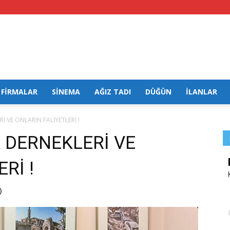
FİRMALAR
SİNEMA
AĞIZ TADI
DÜĞÜN
İLANLAR
İ VE ONLARIN FALİYETLERİ !
 DERNEKLERİ VE
Rİ !
)