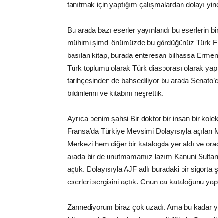
tanıtmak için yaptığım çalışmalardan dolayı yine
Bu arada bazı eserler yayınlandı bu eserlerin bir
mühimi şimdi önümüzde bu gördüğünüz Türk Frans
basılan kitap, burada enteresan bilhassa Ermeni
Türk toplumu olarak Türk diasporası olarak yaptığı
tarihçesinden de bahsediliyor bu arada Senat
bildirilerini ve kitabını neşrettik.
Ayrıca benim şahsi Bir doktor bir insan bir kole
Fransa’da Türkiye Mevsimi Dolayısıyla açılan 
Merkezi hem diğer bir katalogda yer aldı ve ora
arada bir de unutmamamız lazım Kanuni Sultan
açtık. Dolayısıyla AJF adlı buradaki bir sigorta 
eserleri sergisini açtık. Onun da kataloğunu yap
Zannediyorum biraz çok uzadı. Ama bu kadar yıld