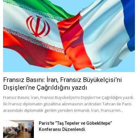
Fransız Basını: İran, Fransız Büyükelçisi’ni
Dışişleri’ne Çağrıldığını yazdı
Fransız Basını: İran, Fransız Büyükelçisi’ni Dışişleri'ne Çağrıldığını yazdı.
İki Fransız diplomatın gözaltına alınmasının ardından Tahran ile Paris
arasındaki diplomatik gerilim yeniden tırmandı. İran, Fransa'nın...
Paris’te “Taş Tepeler ve Göbeklitepe”
Konferansı Düzenlendi.