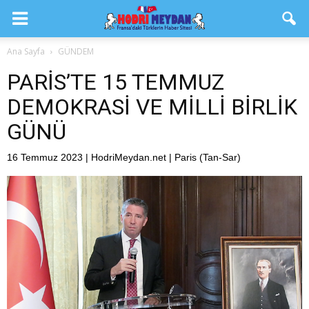
Ana Sayfa
GÜNDEM
PARİS’TE 15 TEMMUZ
DEMOKRASİ VE MİLLİ BİRLİK
GÜNÜ
16 Temmuz 2023 | HodriMeydan.net | Paris (Tan-Sar)