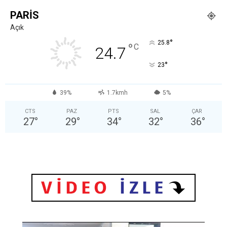
PARIS
Açık
°
25.8
°
C
24.7
°
23
39%
1.7kmh
5%
CTS
PAZ
PTS
SAL
ÇAR
27
°
29
°
34
°
32
°
36
°