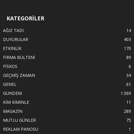
KATEGORİLER
AĞIZ TADI
14
DUYURULAR
403
ETKİNLİK
170
FİRMA BÜLTENİ
89
FİSKOS
6
GEÇMİŞ ZAMAN
34
GENEL
61
GÜNDEM
1.569
KİM KİMİNLE
11
MAGAZİN
289
MUTLU GÜNLER
75
REKLAM PANOSU
1