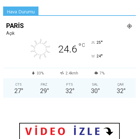
Hava Durumu
PARIS
Açık
°
25
°
C
24.6
°
24
33%
2.4kmh
7%
CTS
PAZ
PTS
SAL
ÇAR
27
°
29
°
32
°
30
°
32
°