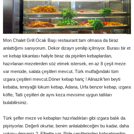
Mon Chalet Grill Ocak Başı restaurant tam olmasa da biraz
anlattığımı sanıyorum. Dekor dizayn yenilip içilmiyor. Burası bir et
ve kebap lokantası haliyle biraz da pişirilen kebaplardan,
hazırlanan mezelerden söz etmek istersek, en az 8 çeşit meze
var menüde, salata çeşitleri mevcut. Türk mutfağındaki tüm
ızgara çeşitleri mevcut.Döner kebap hariç ! Alinazik’ten beyti
kebaba, tereyağlı lokum kebap, Adana, Urfa benzer kebap, ızgara
köfte, Tatlı çeşitleri de aynı keza mevsime uygun tatlıları
bulabilirsiniz.
Türk şefler meze ve kebapları hazırladıkları gibi ızgara balık da
pişiriyorlar. Değerli okurlar, benim anlatabileceğim bu kadar, daha
yokmu derseniz ?. Elbette var. Pide çeşitlerinden bahsetmedim.