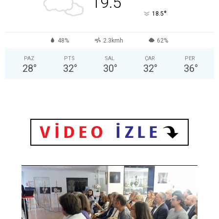
19.5
°
18.5
48%
2.3kmh
62%
PAZ
PTS
SAL
ÇAR
PER
28
°
32
°
30
°
32
°
36
°