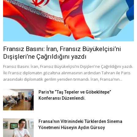
Fransız Basını: İran, Fransız Büyükelçisi’ni
Dışişleri’ne Çağrıldığını yazdı
Fransız Basını: İran, Fransız Büyükelçisi’ni Dışişleri'ne Çağrıldığını yazdı.
İki Fransız diplomatın gözaltına alınmasının ardından Tahran ile Paris
arasındaki diplomatik gerilim yeniden tırmandı. İran, Fransa'nın...
Paris’te “Taş Tepeler ve Göbeklitepe”
Konferansı Düzenlendi.
Fransa’nın Vitrinindeki Türklerden Sinema
Yönetmeni Hüseyin Aydın Gürsoy