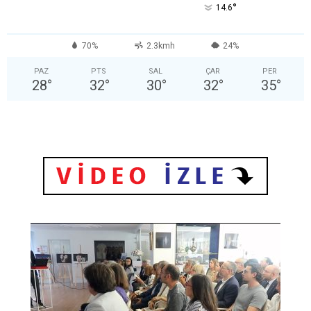
°
14.6
70%
2.3kmh
24%
PAZ
PTS
SAL
ÇAR
PER
28
°
32
°
30
°
32
°
35
°