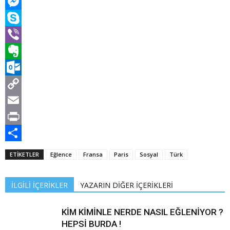
Tumblr
Messenger
Skype
Viber
Evernote
Outlook.com
Copy
Link
Email
Print
Share
ETİKETLER
Eğlence
Fransa
Paris
Sosyal
Türk
İLGİLİ İÇERİKLER
YAZARIN DİĞER İÇERİKLERİ
KİM KİMİNLE NERDE NASIL EĞLENİYOR ?
HEPSİ BURDA !