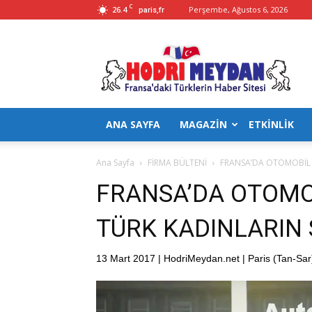
C
26.4
Perşembe, Ağustos 6, 2026
paris,fr
Hodrimeydan
ANA SAYFA
MAGAZİN
ETKİNLİK
Ana Sayfa
FİRMA BÜLTENİ
FRANSA’DA OTOMOBİL E
FRANSA’DA OTOMO
TÜRK KADINLARIN S
13 Mart 2017 | HodriMeydan.net | Paris (Tan-Sar