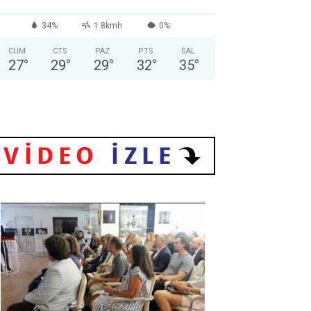
34%
1.8kmh
0%
CUM
CTS
PAZ
PTS
SAL
27
°
29
°
29
°
32
°
35
°