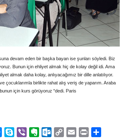
rsuna devam eden bir başka bayan ise şunları söyledi. Biz
yoruz. Bunun için ehliyet almak hiç de kolay değil idi. Ama
hliyet almak daha kolay, anlıyacağımız bir dille anlatılıyor.
m ve çocuklarımla birlikte rahat alış veriş de yaparım. Araba
 bunun için kurs görüyoruz “dedi. Paris
n
rest
mblr
Messenger
Skype
Viber
Evernote
Outlook.com
Copy
Email
Print
Share