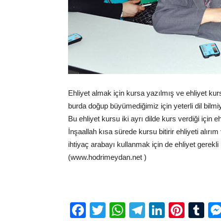
Ehliyet almak için kursa yazılmış ve ehliyet ku
burda doğup büyümediğimiz için yeterli dil bilmi
Bu ehliyet kursu iki ayrı dilde kurs verdiği için e
İnşaallah kısa sürede kursu bitirir ehliyeti alırı
ihtiyaç arabayı kullanmak için de ehliyet gerekli
(www.hodrimeydan.net )
Facebook
Twitter
WhatsApp
Telegram
LinkedI
Pinte
Tu