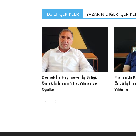
İLGİLİ İÇERİKLER
YAZARIN DİĞER İÇERİKL
Dernek İle Hayırsever İş Birliği:
Fransa’da K
Örnek İş İnsanı Nihat Yılmaz ve
Öncü İş İns
Oğulları
Yıldırım