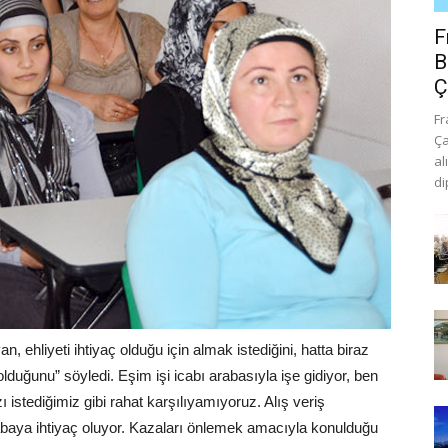
F
B
Ç
Fr
Ça
al
di
 ehliyeti ihtiyaç olduğu için almak istediğini, hatta biraz
uğunu” söyledi. Eşim işi icabı arabasıyla işe gidiyor, ben
ı istediğimiz gibi rahat karşılıyamıyoruz. Alış veriş
rabaya ihtiyaç oluyor. Kazaları önlemek amacıyla konulduğu