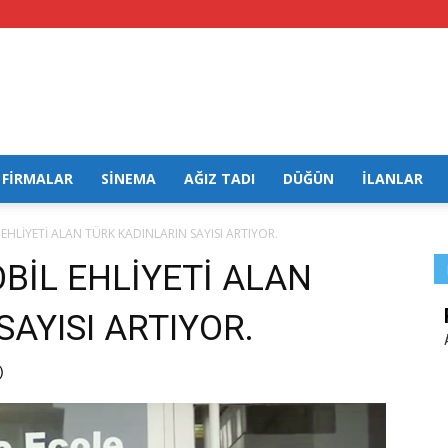
FİRMALAR
SİNEMA
AĞIZ TADI
DÜĞÜN
İLANLAR
HLİYETİ ALAN TÜRK KADINLARIN SAYISI ARTIYOR.
BİL EHLİYETİ ALAN
AYISI ARTIYOR.
)