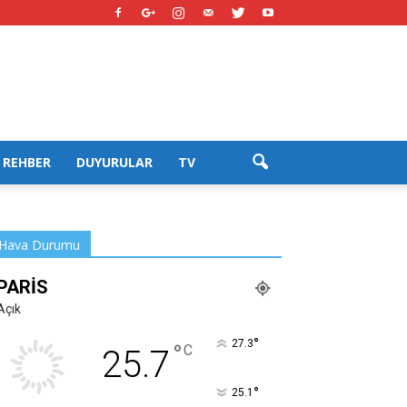
REHBER
DUYURULAR
TV
Hava Durumu
PARIS
Açık
°
27.3
°
C
25.7
°
25.1