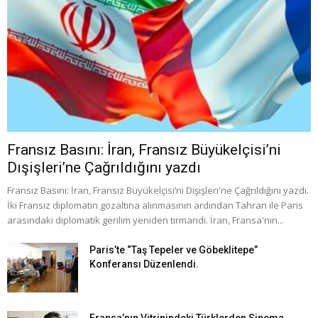
Fransız Basını: İran, Fransız Büyükelçisi’ni
Dışişleri’ne Çağrıldığını yazdı
Fransız Basını: İran, Fransız Büyükelçisi’ni Dışişleri'ne Çağrıldığını yazdı.
İki Fransız diplomatın gözaltına alınmasının ardından Tahran ile Paris
arasındaki diplomatik gerilim yeniden tırmandı. İran, Fransa'nın...
Paris’te “Taş Tepeler ve Göbeklitepe”
Konferansı Düzenlendi.