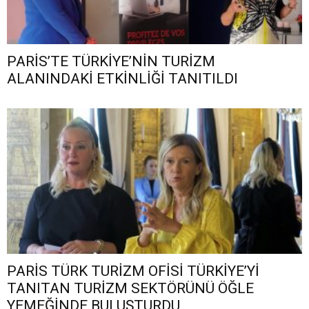
PARİS’TE TÜRKİYE’NİN TURİZM
ALANINDAKİ ETKİNLİĞİ TANITILDI
PARİS TÜRK TURİZM OFİSİ TÜRKİYE’Yİ
TANITAN TURİZM SEKTÖRÜNÜ ÖĞLE
YEMEĞİNDE BULUŞTURDU