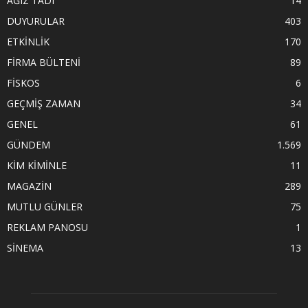
AĞIZ TADI
14
DUYURULAR
403
ETKİNLİK
170
FİRMA BÜLTENİ
89
FİSKOS
6
GEÇMİŞ ZAMAN
34
GENEL
61
GÜNDEM
1.569
KİM KİMİNLE
11
MAGAZİN
289
MUTLU GÜNLER
75
REKLAM PANOSU
1
SİNEMA
13