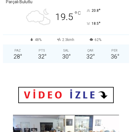
Parçalı Bulutlu
°
20.8
°
C
19.5
°
18.5
48%
2.3kmh
62%
PAZ
PTS
SAL
ÇAR
PER
28
°
32
°
30
°
32
°
36
°