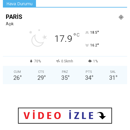
Hava Durumu
PARIS
Açık
°
18.5
°
C
17.9
°
16.2
70%
0.5kmh
1%
CUM
CTS
PAZ
PTS
SAL
26
°
29
°
35
°
34
°
31
°