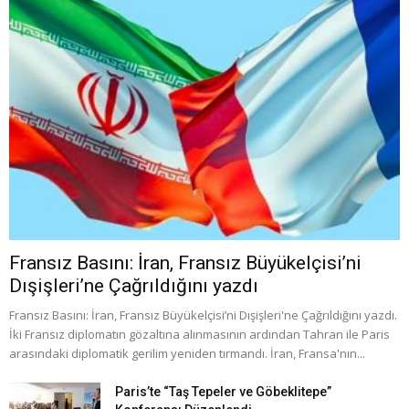
Fransız Basını: İran, Fransız Büyükelçisi’ni
Dışişleri’ne Çağrıldığını yazdı
Fransız Basını: İran, Fransız Büyükelçisi’ni Dışişleri'ne Çağrıldığını yazdı.
İki Fransız diplomatın gözaltına alınmasının ardından Tahran ile Paris
arasındaki diplomatik gerilim yeniden tırmandı. İran, Fransa'nın...
Paris’te “Taş Tepeler ve Göbeklitepe”