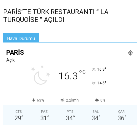
PARİS’TE TÜRK RESTAURANTI ” LA
TURQUOİSE ” AÇILDI
Hava Durumu
PARIS
Açık
°
16.8
°
C
16.3
°
14.5
63%
2.2kmh
0%
CTS
PAZ
PTS
SAL
ÇAR
29
°
31
°
34
°
34
°
36
°