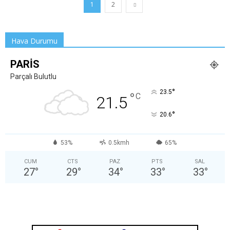
1
2
Hava Durumu
PARIS
Parçalı Bulutlu
°
23.5
°
C
21.5
°
20.6
53%
0.5kmh
65%
CUM
CTS
PAZ
PTS
SAL
27
°
29
°
34
°
33
°
33
°