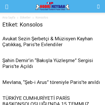
Ana Sayfa
Etiketler
Konsolos
Etiket: Konsolos
Avukat Sezin Şerbetçi & Müzisyen Kayhan
Çatıkkaş, Paris’te Evlendiler
Şahin Demir’in “Bakışla Yüzleşme” Sergisi
Paris’te Açıldı
Mevlana, “Şeb-i Arus” töreniyle Paris’te anıldı
TÜRKİYE CUMHURİYETİ PARİS
BAŞKONSOLOSLUĞU’NDA 15 TEMMUZ