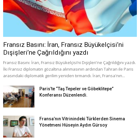
Fransız Basını: İran, Fransız Büyükelçisi’ni
Dışişleri’ne Çağrıldığını yazdı
Fransız Basını: İran, Fransız Büyükelçisi’ni Dışişleri'ne Çağrıldığını yazdı.
İki Fransız diplomatın gözaltına alınmasının ardından Tahran ile Paris
arasındaki diplomatik gerilim yeniden tırmandı. İran, Fransa'nın...
Paris’te “Taş Tepeler ve Göbeklitepe”
Konferansı Düzenlendi.
Fransa’nın Vitrinindeki Türklerden Sinema
Yönetmeni Hüseyin Aydın Gürsoy