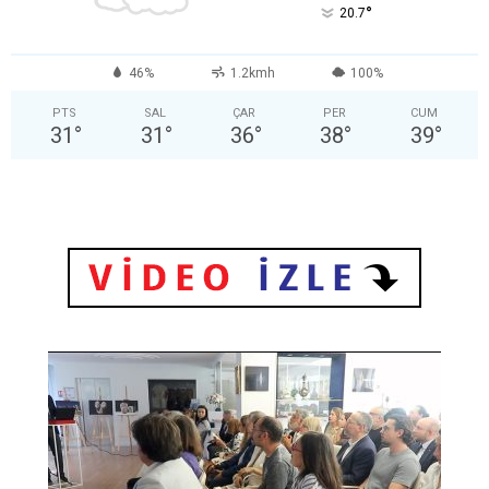
°
20.7
46%
1.2kmh
100%
PTS
SAL
ÇAR
PER
CUM
31
°
31
°
36
°
38
°
39
°