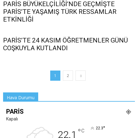
PARİS BÜYÜKELÇİLİĞİ’NDE GEÇMİŞTE
PARİS’TE YAŞAMIŞ TÜRK RESSAMLAR
ETKİNLİĞİ
PARİS’TE 24 KASIM ÖĞRETMENLER GÜNÜ
COŞKUYLA KUTLANDI
1
2
Hava Durumu
PARIS
Kapalı
°
22.3
°
C
22.1