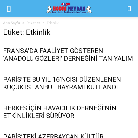
Ana Sayfa
Etiketler
Etkinlik
Etiket: Etkinlik
FRANSA’DA FAALİYET GÖSTEREN
‘ANADOLU GÖZLERİ’ DERNEĞİNİ TANIYALIM
PARİS’TE BU YIL 16’NCISI DÜZENLENEN
KÜÇÜK İSTANBUL BAYRAMI KUTLANDI
HERKES İÇİN HAVACILIK DERNEĞİ’NİN
ETKİNLİKLERİ SÜRÜYOR
PARİS’TEKİ AZERBAYCAN KÜLTÜR