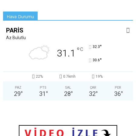
Hava Durumu
PARIS
Az Bulutlu
°
32.3
°
C
31.1
°
30.6
22%
0.7kmh
19%
PAZ
PTS
SAL
ÇAR
PER
29
°
31
°
28
°
32
°
36
°