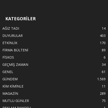
KATEGORİLER
AĞIZ TADI
14
DUYURULAR
403
ETKİNLİK
170
FİRMA BÜLTENİ
89
FİSKOS
6
GEÇMİŞ ZAMAN
34
GENEL
61
GÜNDEM
1.569
KİM KİMİNLE
11
MAGAZİN
289
MUTLU GÜNLER
75
REKLAM PANOSU
1