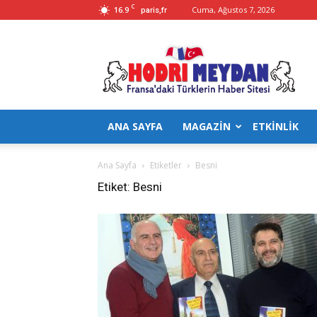
C
16.9
Cuma, Ağustos 7, 2026
paris,fr
Hodrimeydan
ANA SAYFA
MAGAZİN
ETKİNLİK
Ana Sayfa
Etiketler
Besni
Etiket: Besni