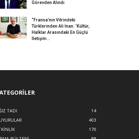
Görevden Alındı
“Fransa’nın Vitrindeki
Türklerinden Ali İnan: ‘Kültür,
Halklar Arasındaki En Güçlü
İletişim...
ATEGORİLER
ĞIZ TADI
14
UYURULAR
403
TKİNLİK
170
İRMA BÜLTENİ
89