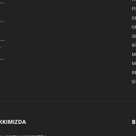
F
G
G
G
K
,
M
M
R
S
KKIMIZDA
B