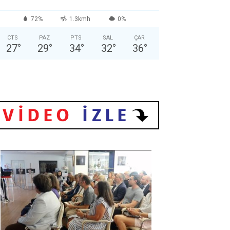
72%
1.3kmh
0%
CTS
PAZ
PTS
SAL
ÇAR
27
°
29
°
34
°
32
°
36
°