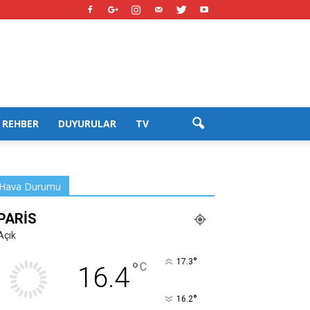
REHBER
DUYURULAR
TV
Hava Durumu
PARIS
Açık
°
17.3
°
C
16.4
°
16.2