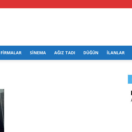
FİRMALAR
SİNEMA
AĞIZ TADI
DÜĞÜN
İLANLAR