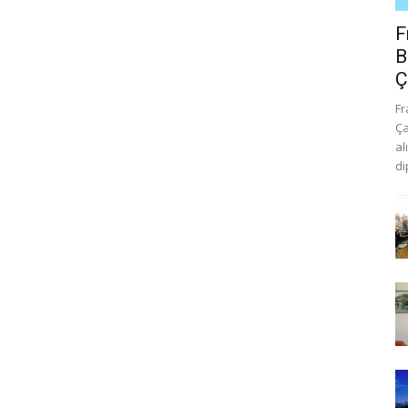
F
B
Ç
Fr
Ça
al
di