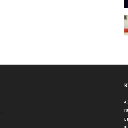
K
A
D
E
F