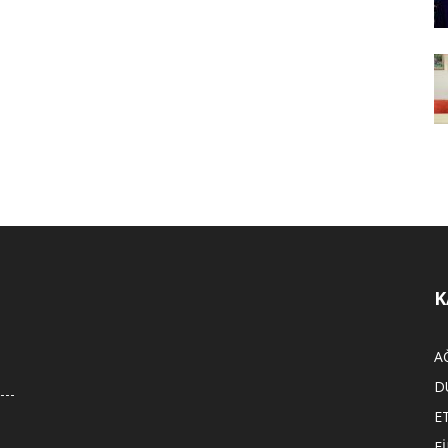
K
A
D
E
F