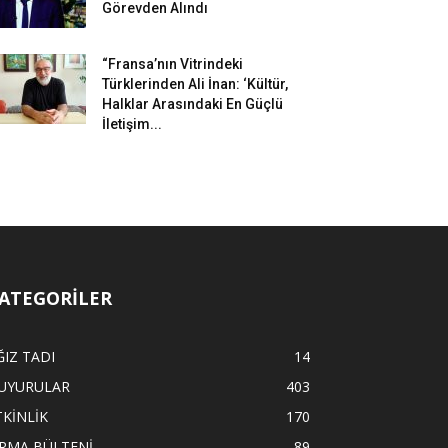
Görevden Alındı
“Fransa’nın Vitrindeki
Türklerinden Ali İnan: ‘Kültür,
Halklar Arasındaki En Güçlü
İletişim...
ATEGORİLER
ĞIZ TADI
14
UYURULAR
403
TKİNLİK
170
İRMA BÜLTENİ
89