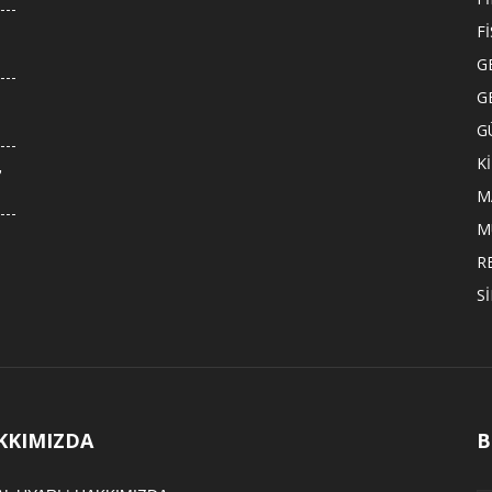
F
G
G
G
K
,
M
M
R
S
KKIMIZDA
B