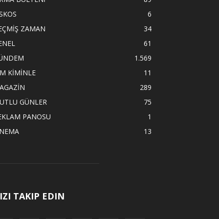
İSKOS
6
EÇMİŞ ZAMAN
34
ENEL
61
ÜNDEM
1.569
İM KİMİNLE
11
AGAZİN
289
UTLU GÜNLER
75
EKLAM PANOSU
1
İNEMA
13
IZI TAKIP EDIN