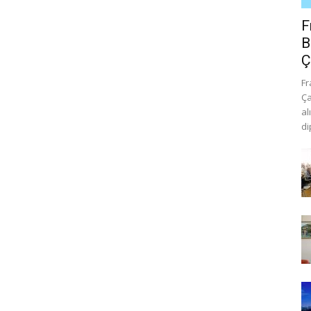
F
B
Ç
Fr
Ça
al
di