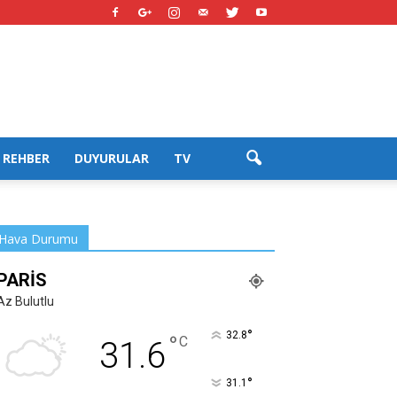
REHBER
DUYURULAR
TV
Hava Durumu
PARIS
Az Bulutlu
°
32.8
°
C
31.6
°
31.1