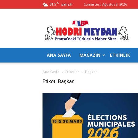
C
31.5
Cumartesi, Ağustos 8, 2026
paris,fr
Hodrimeydan
ANA SAYFA
MAGAZİN
ETKİNLİK
Ana Sayfa
Etiketler
Başkan
Etiket: Başkan