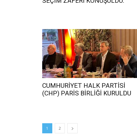
SEÇİM ZAFERİ KONUŞULDU.
CUMHURİYET HALK PARTİSİ
(CHP) PARİS BİRLİĞİ KURULDU
1
2