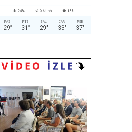
24%
0.6kmh
15%
PAZ
PTS
SAL
ÇAR
PER
29
°
31
°
29
°
33
°
37
°