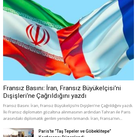
Fransız Basını: İran, Fransız Büyükelçisi’ni
Dışişleri’ne Çağrıldığını yazdı
Fransız Basını: İran, Fransız Büyükelçisi’ni Dışişleri'ne Çağrıldığını yazdı.
İki Fransız diplomatın gözaltına alınmasının ardından Tahran ile Paris
arasındaki diplomatik gerilim yeniden tırmandı. İran, Fransa'nın...
Paris’te “Taş Tepeler ve Göbeklitepe”