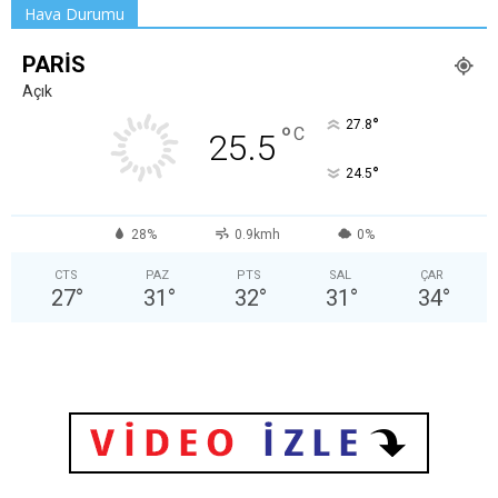
Hava Durumu
PARIS
Açık
°
27.8
°
C
25.5
°
24.5
28%
0.9kmh
0%
CTS
PAZ
PTS
SAL
ÇAR
27
°
31
°
32
°
31
°
34
°