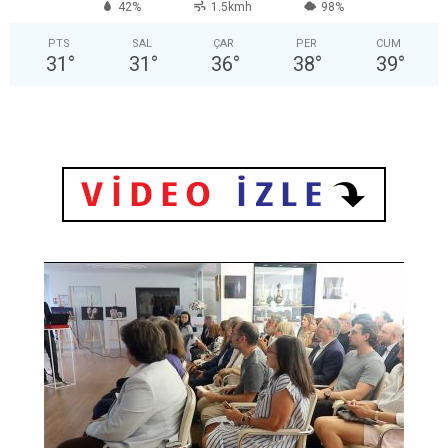
42%
1.5kmh
98%
PTS
SAL
ÇAR
PER
CUM
31
°
31
°
36
°
38
°
39
°