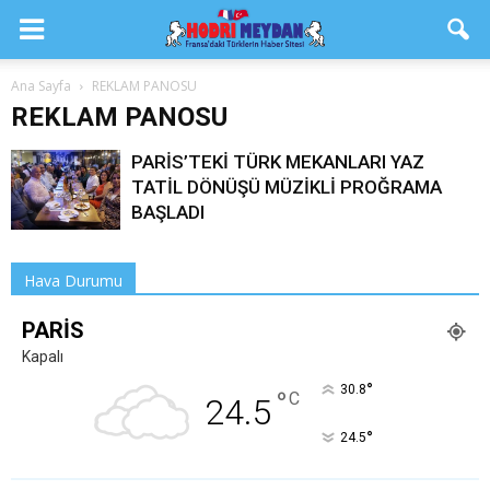
Ana Sayfa
REKLAM PANOSU
REKLAM PANOSU
PARİS’TEKİ TÜRK MEKANLARI YAZ
TATİL DÖNÜŞÜ MÜZİKLİ PROĞRAMA
BAŞLADI
Hava Durumu
PARIS
Kapalı
°
30.8
°
C
24.5
°
24.5