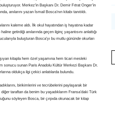
ı buluşturuyor. Merkez’in Başkanı Dr. Demir Fıtrat Onger’in
nda, anılarını yazan İsmail Bosca’nın kitabı tanıtıldı.
larını kaleme aldı. İlk okul hayatından iş hayatına kadar
haline getirdiği anılarında geçen ilginç yaşantısını anlattığı
yucularıyla buluşturan Bosca’yı bu mutlu gününde okurları
aşıyan kitapla hem özel yaşamına hem ticari mesleki
num sonucu sunan Paris Anadolu Kültür Merkezi Başkanı Dr.
rına oldukça ilgi çekici anlatılarda bulundu.
klarını, birikimlerini ve tecrübelerini paylaşarak bir
, diğer taraftan da benim bu yaşadıklarım Fransa’daki Türk
duğunu söyleyen Bosca, bir çırpıda okunacak bir kitap