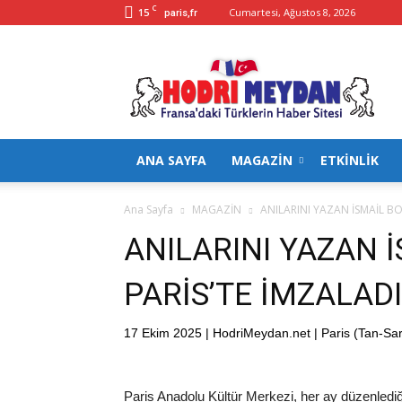
C
15
Cumartesi, Ağustos 8, 2026
paris,fr
Hodrimeydan
ANA SAYFA
MAGAZİN
ETKİNLİK
Ana Sayfa
MAGAZİN
ANILARINI YAZAN İSMAİL BO
ANILARINI YAZAN 
PARİS’TE İMZALADI
17 Ekim 2025 | HodriMeydan.net | Paris (Tan-Sar
Paris Anadolu Kültür Merkezi, her ay düzenlediği