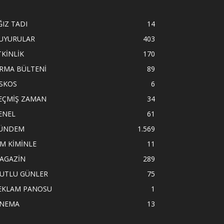
ĞIZ TADI
14
UYURULAR
403
TKİNLİK
170
İRMA BÜLTENİ
89
İSKOS
6
EÇMİŞ ZAMAN
34
ENEL
61
ÜNDEM
1.569
İM KİMİNLE
11
AGAZİN
289
UTLU GÜNLER
75
EKLAM PANOSU
1
İNEMA
13