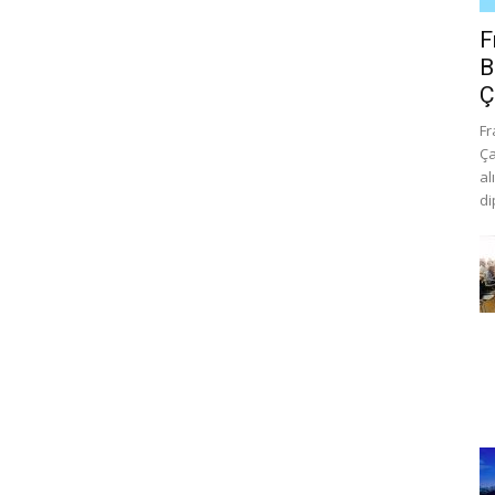
F
B
Ç
Fr
Ça
al
di