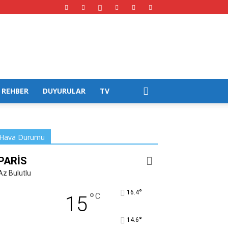
REHBER
DUYURULAR
TV
Hava Durumu
PARIS
Az Bulutlu
°
16.4
°
C
15
°
14.6