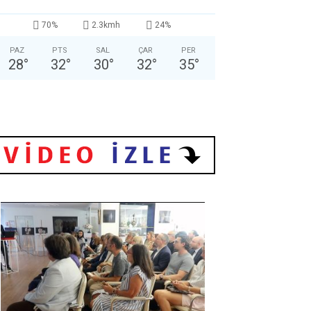
70%
2.3kmh
24%
PAZ
PTS
SAL
ÇAR
PER
28
°
32
°
30
°
32
°
35
°