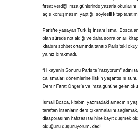
fırsat verdiği imza günlerinde yazarla okurların
açış konuşmasını yaptığı, söyleşili kitap tanıtımı
Paris’te yaşayan Türk İş İnsanı İsmail Bosca anı
olan sürede not aldığı ve daha sonra onları kitap 
kitabını sohbet ortamında tanıtıp Paris’teki oku
yalnız bırakmadı.
“Hikayenin Sonunu Paris’te Yazıyorum” adını t
çalışmaları dönemlerine ilişkin yaşantısını su
Demir Fıtrat Onger’e ve imza gününe gelen okurla
İsmail Bosca, kitabını yazmadaki amacının yaşadı
taraftan insanların ders çıkarmalarını sağlamak
diasporasının hafızası tarihine kayıt düşmek ol
olduğunu düşünüyorum. dedi.