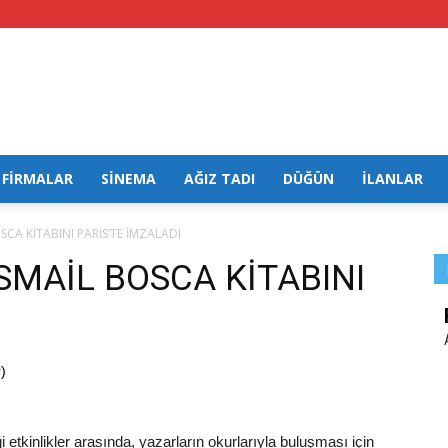
FİRMALAR
SİNEMA
AĞIZ TADI
DÜĞÜN
İLANLAR
SCA KİTABINI PARİS’TE İMZALADI
İSMAİL BOSCA KİTABINI
)
 etkinlikler arasında, yazarların okurlarıyla buluşması için