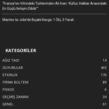
“Fransa’nın Vitrindeki Türklerinden Ali İnan: ‘Kültür, Halklar Arasındaki
En Güçlü İletişim Dilidir'”
Mantes-la-Jolie’de Bıçaklı Kavga: 1 Ölü, 3 Yaralı
KATEGORİLER
AĞIZ TADI
14
DUYURULAR
403
ETKİNLİK
170
FİRMA BÜLTENİ
89
FİSKOS
6
GEÇMİŞ ZAMAN
34
GENEL
61