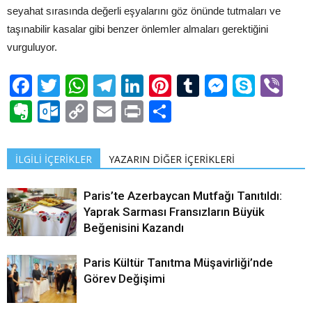
seyahat sırasında değerli eşyalarını göz önünde tutmaları ve
taşınabilir kasalar gibi benzer önlemler almaları gerektiğini
vurguluyor.
Facebook
Twitter
WhatsApp
Telegram
LinkedIn
Pinterest
Tumblr
Messen
Skyp
Vi
Evernote
Outlook.com
Copy
Email
Print
Share
Link
İLGİLİ İÇERİKLER
YAZARIN DİĞER İÇERİKLERİ
Paris’te Azerbaycan Mutfağı Tanıtıldı:
Yaprak Sarması Fransızların Büyük
Beğenisini Kazandı
Paris Kültür Tanıtma Müşavirliği’nde
Görev Değişimi