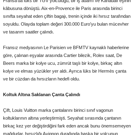
Fransa’da lüks bir TGV yolculuğu, bir iş adamı ve Kanadalı eşinin
kâbusuna dönüştü. Aix-en-Provence ile Paris arasında birinci
sınıfta seyahat eden çiftin bagajı, trenin içinde iki hırsız tarafından
soyuldu. Olayda toplam değeri 300.000 Euro’yu bulan mücevher
ve tasarım saatler çalındı.
Fransız medyasının Le Parisien ve BFMTV kaynaklı haberlerine
göre, çalınan eşyalar arasında Cartier bilezik, Rolex saat, De
Beers marka bir kolye ucu, zümrüt taşlı bir kolye, birkaç altın
kolye ve elmas yüzükler yer aldı. Ayrıca lüks bir Hermès çanta
ve bir cüzdan da hırsızların hedefi oldu.
Koltuk Altına Saklanan Çanta Çalındı
Çift, Louis Vuitton marka çantalarını birinci sınıf vagonun
koltuklarının altına yerleştirmişti. Seyahat sırasında çantanın
birkaç kez yer değiştirdiğini fark eden ancak bunu önemsemeyen
mağdurlar, hırsızlığı Avignon durağında başka bir yolcunun