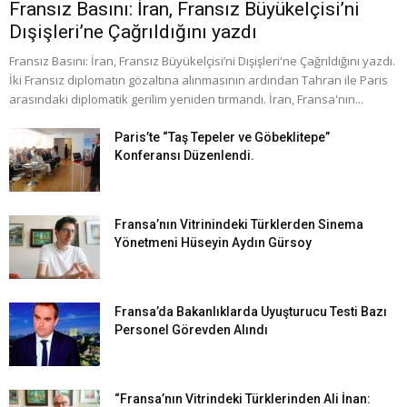
Fransız Basını: İran, Fransız Büyükelçisi’ni
Dışişleri’ne Çağrıldığını yazdı
Fransız Basını: İran, Fransız Büyükelçisi’ni Dışişleri'ne Çağrıldığını yazdı.
İki Fransız diplomatın gözaltına alınmasının ardından Tahran ile Paris
arasındaki diplomatik gerilim yeniden tırmandı. İran, Fransa'nın...
Paris’te “Taş Tepeler ve Göbeklitepe”
Konferansı Düzenlendi.
Fransa’nın Vitrinindeki Türklerden Sinema
Yönetmeni Hüseyin Aydın Gürsoy
Fransa’da Bakanlıklarda Uyuşturucu Testi Bazı
Personel Görevden Alındı
“Fransa’nın Vitrindeki Türklerinden Ali İnan: