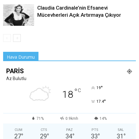
Claudia Cardinale’nin Efsanevi
Mücevherleri Açık Artırmaya Çıkıyor
Hava Durumu
PARIS
Az Bulutlu
°
19
°
C
18
°
17.4
71%
0.9kmh
14%
CUM
CTS
PAZ
PTS
SAL
27
°
29
°
34
°
33
°
31
°