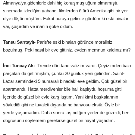
Almanya’ya gidenlerle dahi hiç konuşmuşluğum olmamıştı,
sinemada izlediğim yabancı filmlerden ötürü Amerika gibi bir yer
diye düşünmüştüm. Fakat buraya gelince gördüm ki eski binalar
var, şaşırdım ve inanın şoke oldum.
Tansu Sarıtaylı-
Paris’te eski binaları görünce moraliniz
bozulmuş. Peki nasıl bir eve gittiniz, evden memnun kaldınız mı?
İnci Tuncay Akı-
Trende dört tane valizim vardı. Çeyizimden bazı
parçaları da getirmiştim, çünkü 20 günlük yeni gelindim. Saint-
Lazar semtindeki 9 numaralı binadaki eve geldim. Çok güzel bir
apartmandı. Hatta merdivenler bile halı kaplıydı, hoşuma gitti.
İçeride de güzel bir evle karşılaştım. Yani kimi başkalarının
söylediği gibi ne tuvaleti dışarıda ne banyosu eksik. Öyle bir
yerde yaşamadım. Daha sonra taşındığım yerler de güzeldi, ben
doğrusunu söylemem gerekirse güzel bir hayat yaşadım.