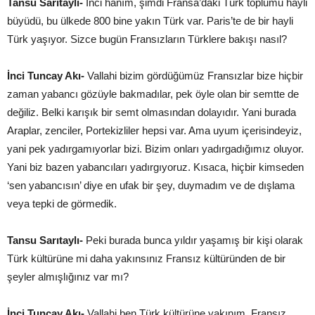
Tansu Sarıtaylı-
İnci hanım, şimdi Fransa’daki Türk toplumu hayli
büyüdü, bu ülkede 800 bine yakın Türk var. Paris’te de bir hayli
Türk yaşıyor. Sizce bugün Fransızların Türklere bakışı nasıl?
İnci Tuncay Akı-
Vallahi bizim gördüğümüz Fransızlar bize hiçbir
zaman yabancı gözüyle bakmadılar, pek öyle olan bir semtte de
değiliz. Belki karışık bir semt olmasından dolayıdır. Yani burada
Araplar, zenciler, Portekizliler hepsi var. Ama uyum içerisindeyiz,
yani pek yadırgamıyorlar bizi. Bizim onları yadırgadığımız oluyor.
Yani biz bazen yabancıları yadırgıyoruz. Kısaca, hiçbir kimseden
‘sen yabancısın’ diye en ufak bir şey, duymadım ve de dışlama
veya tepki de görmedik.
Tansu Sarıtaylı-
Peki burada bunca yıldır yaşamış bir kişi olarak
Türk kültürüne mi daha yakınsınız Fransız kültüründen de bir
şeyler almışlığınız var mı?
İnci Tuncay Akı-
Vallahi ben Türk kültürüne yakınım. Fransız