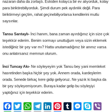
nazaran daha da zorlaştı. Eskiden kolayca bir ev alıyorduk, kolay
para biriktirebiliyorduk. Şimdi durum pek aydınlık değil. Para
biriktirmeyi geçtim, rahat geçinebiliyorlarsa kendilerini mutlu
saysınlar.
Tansu Sarıtaylı-
İnci hanım, bana zaman ayırdığınız için size çok
teşekkür ederim. Benim sormayı unuttuğum veya sizin eklemek
istediğiniz bir şey var mı? Hatta unutamadığınız bir anınız varsa
onu anlatırsanız memnun olurum.
İnci Tuncay Akı-
Ne söyleyeyim yok Tansu bey yani memleket
hasretinden başka hiçbir şey yok. Annem orada, kardeşlerim
orada. Senede birkaç kere gidip geliyoruz. Ne yazık ki başka da
bir şey söyleyemiyorum. Buraya kadar gelip bu söyleşiyi
yaptığınız için teşekkür ederim.
Facebook
Twitter
WhatsApp
Telegram
LinkedIn
Pinterest
Tumblr
Messen
Skyp
Vi