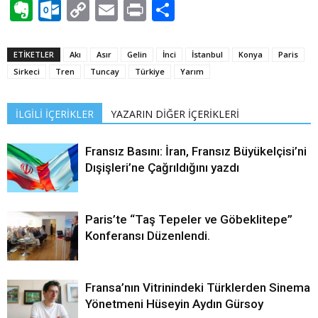
Evernote
Outlook.com
Copy
Email
Print
Share
Link
ETİKETLER
Akı
Asır
Gelin
İnci
İstanbul
Konya
Paris
Sirkeci
Tren
Tuncay
Türkiye
Yarım
İLGİLİ İÇERİKLER
YAZARIN DİĞER İÇERİKLERİ
Fransız Basını: İran, Fransız Büyükelçisi’ni
Dışişleri’ne Çağrıldığını yazdı
Paris’te “Taş Tepeler ve Göbeklitepe”
Konferansı Düzenlendi.
Fransa’nın Vitrinindeki Türklerden Sinema
Yönetmeni Hüseyin Aydın Gürsoy