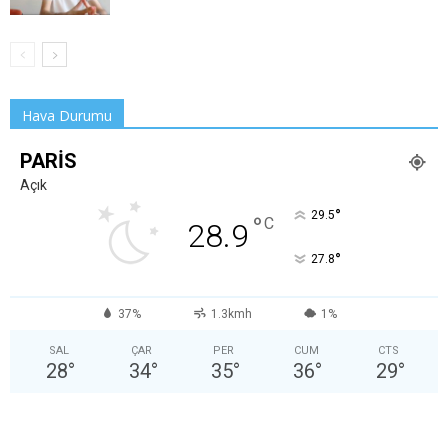
Hava Durumu
PARIS
Açık
°
29.5
°
C
28.9
°
27.8
37%
1.3kmh
1%
SAL
ÇAR
PER
CUM
CTS
28
°
34
°
35
°
36
°
29
°