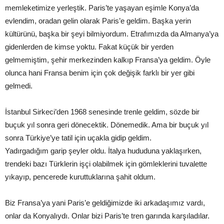
memleketimize yerleştik. Paris’te yaşayan eşimle Konya’da
evlendim, oradan gelin olarak Paris’e geldim. Başka yerin
kültürünü, başka bir şeyi bilmiyordum. Etrafımızda da Almanya’ya
gidenlerden de kimse yoktu. Fakat küçük bir yerden
gelmemiştim, şehir merkezinden kalkıp Fransa’ya geldim. Öyle
olunca hani Fransa benim için çok değişik farklı bir yer gibi
gelmedi.
İstanbul Sirkeci’den 1968 senesinde trenle geldim, sözde bir
buçuk yıl sonra geri dönecektik. Dönemedik. Ama bir buçuk yıl
sonra Türkiye’ye tatil için uçakla gidip geldim.
Yadırgadığım garip şeyler oldu. İtalya hududuna yaklaşırken,
trendeki bazı Türklerin işçi olabilmek için gömleklerini tuvalette
yıkayıp, pencerede kuruttuklarına şahit oldum.
Biz Fransa’ya yani Paris’e geldiğimizde iki arkadaşımız vardı,
onlar da Konyalıydı. Onlar bizi Paris’te tren garında karşıladılar.