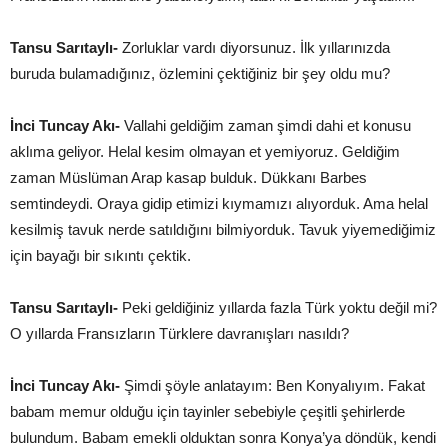
Tansu Sarıtaylı-
Zorluklar vardı diyorsunuz. İlk yıllarınızda
buruda bulamadığınız, özlemini çektiğiniz bir şey oldu mu?
İnci Tuncay Akı-
Vallahi geldiğim zaman şimdi dahi et konusu
aklıma geliyor. Helal kesim olmayan et yemiyoruz. Geldiğim
zaman Müslüman Arap kasap bulduk. Dükkanı Barbes
semtindeydi. Oraya gidip etimizi kıymamızı alıyorduk. Ama helal
kesilmiş tavuk nerde satıldığını bilmiyorduk. Tavuk yiyemediğimiz
için bayağı bir sıkıntı çektik.
Tansu Sarıtaylı-
Peki geldiğiniz yıllarda fazla Türk yoktu değil mi?
O yıllarda Fransızların Türklere davranışları nasıldı?
İnci Tuncay Akı-
Şimdi şöyle anlatayım: Ben Konyalıyım. Fakat
babam memur olduğu için tayinler sebebiyle çeşitli şehirlerde
bulundum. Babam emekli olduktan sonra Konya’ya döndük, kendi