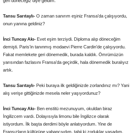
geri döneceğiz diye geldim.
Tansu Sarıtaylı-
O zaman sanırım eşiniz Fransa’da çalışıyordu,
onun yanına geldiniz?
İnci Tuncay Akı-
Evet eşim terziydi. Diploma alıp döneceğim
demişti. Paris’in tanınmış modaevi Pierre Cardin’de çalışıyordu.
Fakat memlekete geri dönemedik, burada kaldık. Ömrümüzün
yarısından fazlasını Fransa’da geçirdik, hala dönemedik buralıyız
artık.
Tansu Sarıtaylı-
Peki buraya ilk geldiğinizde zorlandınız mı? Yani
alış verişe gittiğinizde mesela neler yaşıyordunuz?
İnci Tuncay Akı-
Ben enstitü mezunuyum, okuldan biraz
İngilizcem vardı. Dolayısıyla limonu bile İngilizce olarak
istiyordum. İlk başta derdimi böyle anlatıyordum. Yine de
Fransızların kültürüne yabancıydım, tabii ki zorluklar yaşadım.