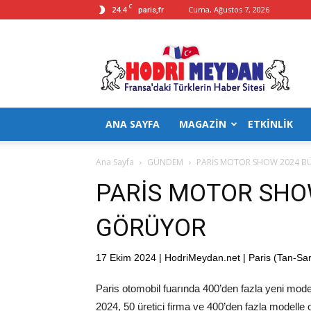
C
24.4
Cuma, Ağustos 7, 2026
paris,fr
Hodrimeydan
ANA SAYFA
MAGAZİN
ETKİNLİK
Ana Sayfa
GÜNDEM
PARİS MOTOR SHOW 2024 B
PARİS MOTOR SHOW
GÖRÜYOR
17 Ekim 2024 | HodriMeydan.net | Paris (Tan-Sar
Paris otomobil fuarında 400’den fazla yeni mod
2024, 50 üretici firma ve 400’den fazla modelle 