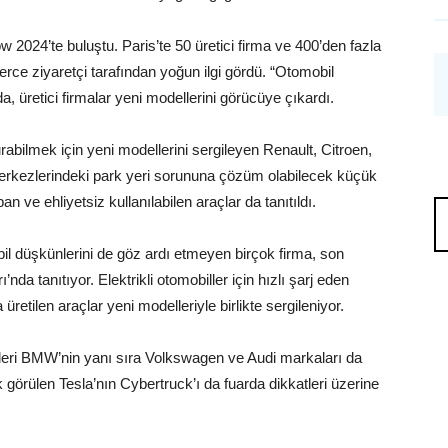
 2024’te buluştu. Paris’te 50 üretici firma ve 400’den fazla
erce ziyaretçi tarafından yoğun ilgi gördü. “Otomobil
 üretici firmalar yeni modellerini görücüye çıkardı.
abilmek için yeni modellerini sergileyen Renault, Citroen,
 merkezlerindeki park yeri sorununa çözüm olabilecek küçük
 ve ehliyetsiz kullanılabilen araçlar da tanıtıldı.
bil düşkünlerini de göz ardı etmeyen birçok firma, son
da tanıtıyor. Elektrikli otomobiller için hızlı şarj eden
a üretilen araçlar yeni modelleriyle birlikte sergileniyor.
ileri BMW’nin yanı sıra Volkswagen ve Audi markaları da
 görülen Tesla’nın Cybertruck’ı da fuarda dikkatleri üzerine