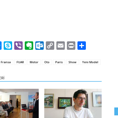
n
rest
mblr
Messenger
Skype
Viber
Evernote
Outlook.com
Copy
Email
Print
Share
Link
Fransa
FUAR
Motor
Oto
Paris
Show
Yeni Model
ERİ