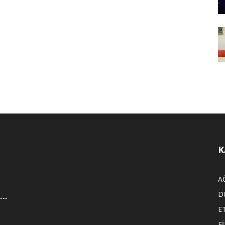
K
A
D
E
F