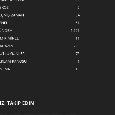
İSKOS
6
EÇMİŞ ZAMAN
34
ENEL
61
ÜNDEM
1.569
İM KİMİNLE
11
AGAZİN
289
UTLU GÜNLER
75
EKLAM PANOSU
1
İNEMA
13
IZI TAKIP EDIN