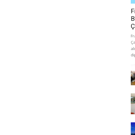
F
B
Ç
Fr
Ça
al
di