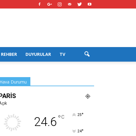
REHBER
DUYURULAR
TV
Hava Durumu
PARIS
Açık
°
25
°
C
24.6
°
24