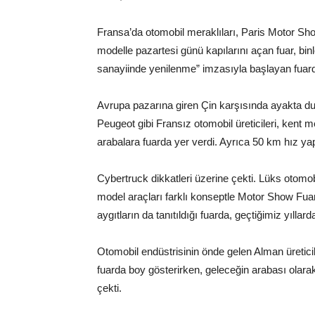
Fransa’da otomobil meraklıları, Paris Motor Show
modelle pazartesi günü kapılarını açan fuar, binl
sanayiinde yenilenme” imzasıyla başlayan fuarda,
Avrupa pazarına giren Çin karşısında ayakta dur
Peugeot gibi Fransız otomobil üreticileri, kent
arabalara fuarda yer verdi. Ayrıca 50 km hız yapan
Cybertruck dikkatleri üzerine çekti. Lüks otomo
model araçları farklı konseptle Motor Show Fuarı’n
aygıtların da tanıtıldığı fuarda, geçtiğimiz yıllard
Otomobil endüstrisinin önde gelen Alman üretic
fuarda boy gösterirken, geleceğin arabası olarak
çekti.