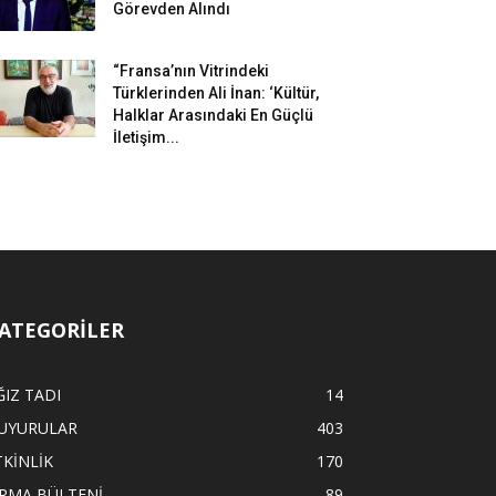
Görevden Alındı
“Fransa’nın Vitrindeki
Türklerinden Ali İnan: ‘Kültür,
Halklar Arasındaki En Güçlü
İletişim...
ATEGORİLER
ĞIZ TADI
14
UYURULAR
403
TKİNLİK
170
İRMA BÜLTENİ
89