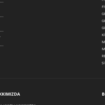
F
G
G
G
K
,
M
M
R
S
KKIMIZDA
B