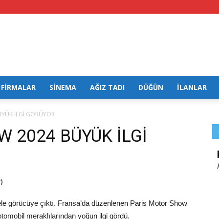
FİRMALAR
SİNEMA
AĞIZ TADI
DÜĞÜN
İLANLAR
ÜYÜK İLGİ GÖRÜYOR
 2024 BÜYÜK İLGİ
)
ele görücüye çıktı. Fransa’da düzenlenen Paris Motor Show
otomobil meraklılarından yoğun ilgi gördü.