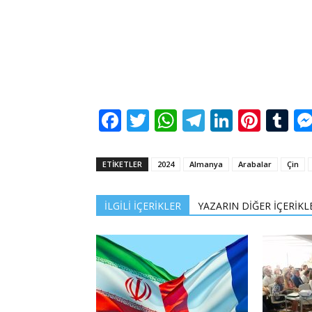
Facebook
Twitter
WhatsApp
Telegram
LinkedI
Pinte
Tu
ETİKETLER
2024
Almanya
Arabalar
Çin
İLGİLİ İÇERİKLER
YAZARIN DİĞER İÇERİKL