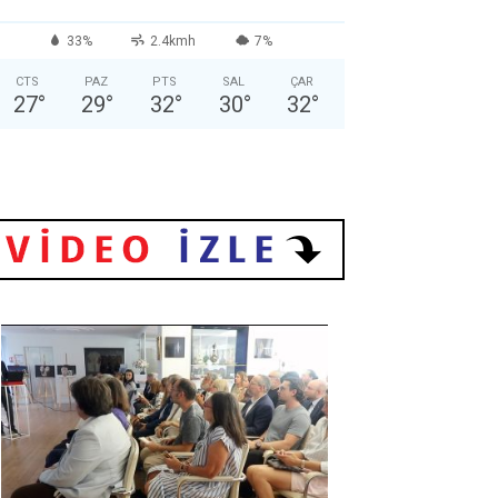
33%
2.4kmh
7%
CTS
PAZ
PTS
SAL
ÇAR
27
°
29
°
32
°
30
°
32
°