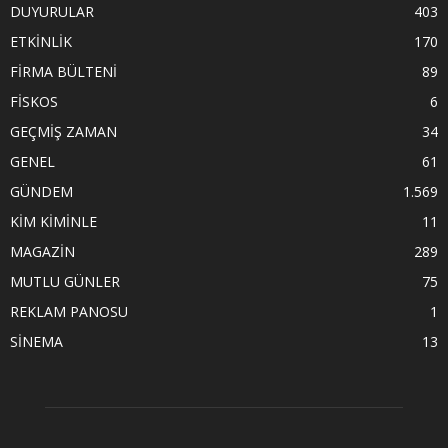
DUYURULAR
403
ETKİNLİK
170
FİRMA BÜLTENİ
89
FİSKOS
6
GEÇMİŞ ZAMAN
34
GENEL
61
GÜNDEM
1.569
KİM KİMİNLE
11
MAGAZİN
289
MUTLU GÜNLER
75
REKLAM PANOSU
1
SİNEMA
13