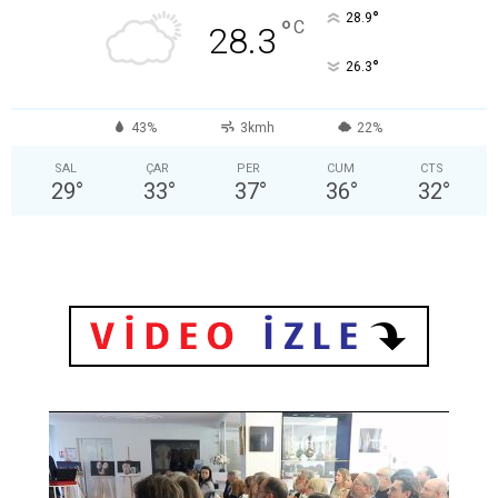
°
28.9
°
C
28.3
°
26.3
43%
3kmh
22%
SAL
ÇAR
PER
CUM
CTS
29
°
33
°
37
°
36
°
32
°