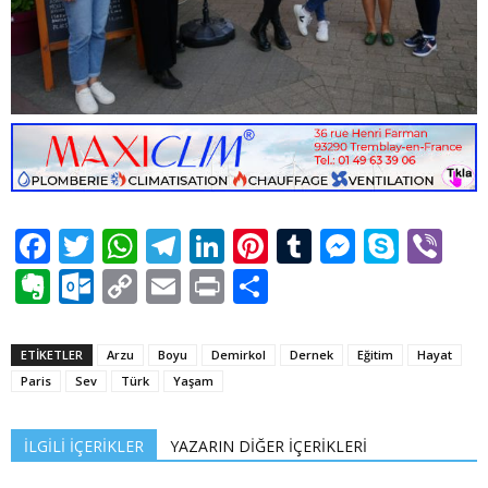
Facebook
Twitter
WhatsApp
Telegram
LinkedIn
Pinterest
Tumblr
Messen
Skyp
Vi
Evernote
Outlook.com
Copy
Email
Print
Share
Link
ETİKETLER
Arzu
Boyu
Demirkol
Dernek
Eğitim
Hayat
Paris
Sev
Türk
Yaşam
İLGİLİ İÇERİKLER
YAZARIN DİĞER İÇERİKLERİ