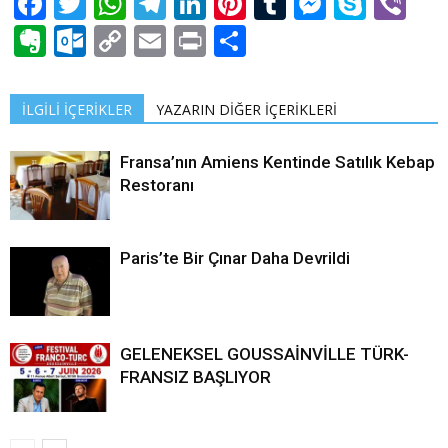
Facebook
Twitter
WhatsApp
Telegram
LinkedIn
Pinterest
Tumblr
Messen
Skyp
Vi
Evernote
Outlook.com
Copy
Email
Print
Share
Link
İLGİLİ İÇERİKLER
YAZARIN DİĞER İÇERİKLERİ
Fransa’nın Amiens Kentinde Satılık Kebap
Restoranı
Paris’te Bir Çınar Daha Devrildi
GELENEKSEL GOUSSAİNVİLLE TÜRK-
FRANSIZ BAŞLIYOR