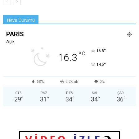
Hava Durumu
PARIS
Açık
°
16.8
°
C
16.3
°
14.5
63%
2.2kmh
0%
CTS
PAZ
PTS
SAL
ÇAR
29
°
31
°
34
°
34
°
36
°